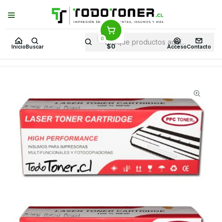
Puedes Elegir: Comprar en
Tienda
·
Despacho
a Todo Chile · Retiro en
Tienda en
24 Horas
0
Inicio
Toner y tambor
Toner Alternativo
KYOCERA-MITA
$0
Inicio
Buscar
Acceso
Contacto
Equipos KYOCERA-MITA
Taskalfa 4550ci
Kyocera-Mita TK-8507Y Yellow | Toner Alternativo