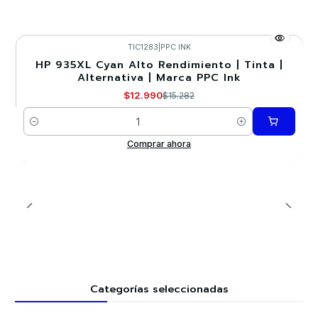
TIC1283
|
PPC INK
HP 935XL Cyan Alto Rendimiento | Tinta |
-15%
Alternativa | Marca PPC Ink
$12.990
$15.282
Cantidad
Comprar ahora
Categorías seleccionadas