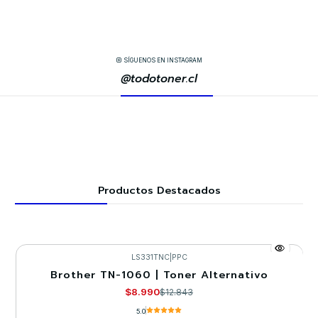
SÍGUENOS EN INSTAGRAM
@todotoner.cl
Productos Destacados
LS331TNC
|
PPC
Brother TN-1060 | Toner Alternativo
-30%
$8.990
$12.843
5.0