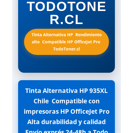
TODOTONE
R.CL
Tinta Alternativa HP  Rendimiento
alto  Compatible HP OfficeJet Pro 
TodoToner.cl
Tinta Alternativa HP 935XL
Chile  Compatible con
impresoras HP OfficeJet Pro
 Alta durabilidad y calidad 
Envío exprés 24-48h a Todo