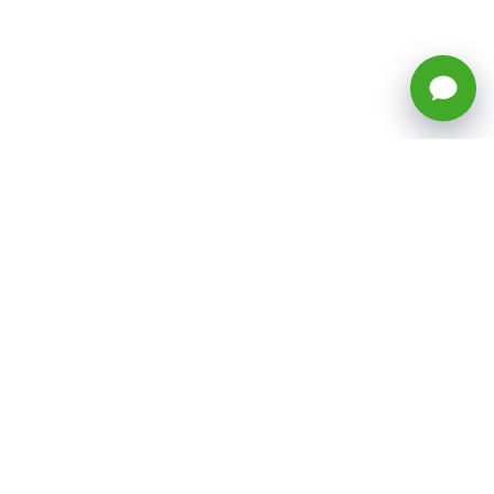
🕒 Horario: Lunes a Viernes, 8:45 a
17:50 hrs (continuado)
Estacionamientos Disponibles
Síguenos
CATEGORÍAS
Inicio
ventas@todotoner.cl
Teléfono +56226958460
Términos y Condiciones
¿Quiénes somos?