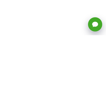
🕒 Horario: Lunes a Viernes, 8:45 a
17:50 hrs (continuado)
Estacionamientos Disponibles
Síguenos
CATEGORÍAS
Inicio
ventas@todotoner.cl
Teléfono +56226958460
Términos y Condiciones