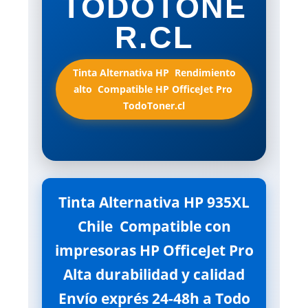
TODOTONE
R.CL
Tinta Alternativa HP  Rendimiento
alto  Compatible HP OfficeJet Pro 
TodoToner.cl
Tinta Alternativa HP 935XL
Chile  Compatible con
impresoras HP OfficeJet Pro
 Alta durabilidad y calidad 
Envío exprés 24-48h a Todo