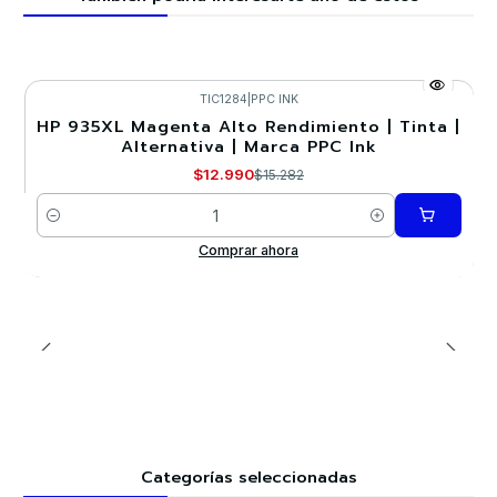
TIC1284
|
PPC INK
HP 935XL Magenta Alto Rendimiento | Tinta |
-15%
Alternativa | Marca PPC Ink
$12.990
$15.282
Cantidad
Comprar ahora
Categorías seleccionadas