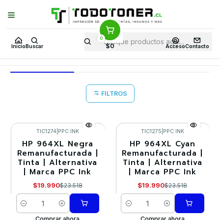
Puedes Elegir: Comprar en
Tienda
·
Despacho
a Todo Chile · Retiro en
Tienda en
24 Horas
0
Inicio
Todo tintas
TINTA ALTERNATIVA
HP
$0
Inicio
Buscar
Acceso
Contacto
HP
FILTROS
TIC1274
|
PPC INK
TIC1275
|
PPC INK
HP 964XL Negra
HP 964XL Cyan
-15%
-15%
Remanufacturada |
Remanufacturada |
Tinta | Alternativa
Tinta | Alternativa
| Marca PPC Ink
| Marca PPC Ink
$19.990
$19.990
$23.518
$23.518
Cantidad
Cantidad
Comprar ahora
Comprar ahora