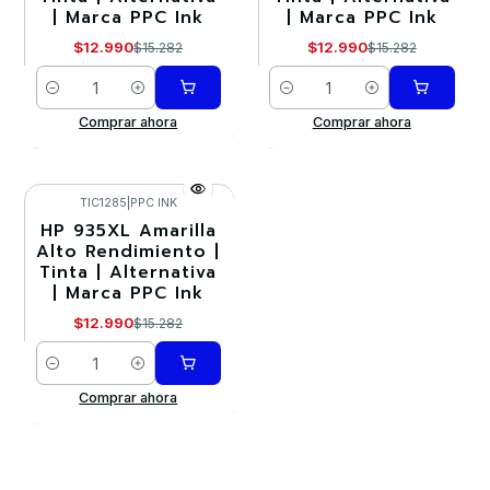
| Marca PPC Ink
| Marca PPC Ink
$12.990
$12.990
$15.282
$15.282
Cantidad
Cantidad
Comprar ahora
Comprar ahora
TIC1285
|
PPC INK
HP 935XL Amarilla
-15%
Alto Rendimiento |
Tinta | Alternativa
| Marca PPC Ink
$12.990
$15.282
Cantidad
Comprar ahora