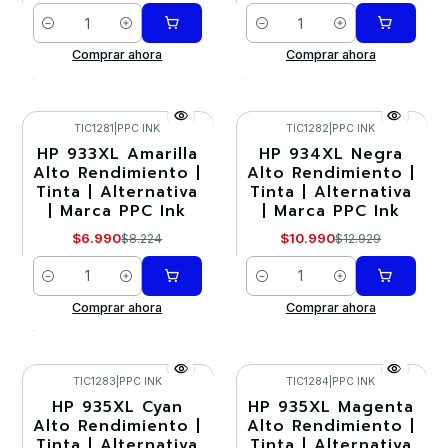
Cantidad
Cantidad
Comprar ahora
Comprar ahora
TIC1281
|
PPC INK
TIC1282
|
PPC INK
HP 933XL Amarilla
HP 934XL Negra
-15%
-15%
Alto Rendimiento |
Alto Rendimiento |
Tinta | Alternativa
Tinta | Alternativa
| Marca PPC Ink
| Marca PPC Ink
$6.990
$10.990
$8.224
$12.929
Cantidad
Cantidad
Comprar ahora
Comprar ahora
TIC1283
|
PPC INK
TIC1284
|
PPC INK
HP 935XL Cyan
HP 935XL Magenta
-15%
-15%
Alto Rendimiento |
Alto Rendimiento |
Tinta | Alternativa
Tinta | Alternativa