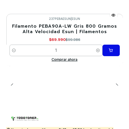
237PEBAESUN
|
ESUN
Filamento PEBA90A-LW Gris 800 Gramos
-30%
Alta Velocidad Esun | Filamentos
$69.990
$99.986
Cantidad
Comprar ahora