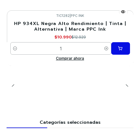
TIC1282
|
PPC INK
HP 934XL Negra Alto Rendimiento | Tinta |
-15%
Alternativa | Marca PPC Ink
$10.990
$12.929
Cantidad
Comprar ahora
Categorías seleccionadas