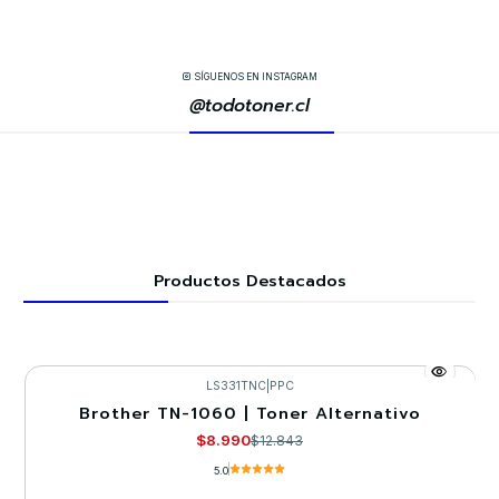
SÍGUENOS EN INSTAGRAM
@todotoner.cl
Productos Destacados
LS331TNC
|
PPC
Brother TN-1060 | Toner Alternativo
-30%
$8.990
$12.843
5.0