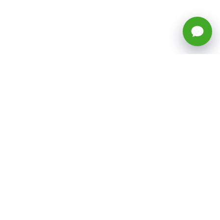
🕒 Horario: Lunes a Viernes, 8:45 a
17:50 hrs (continuado)
Estacionamientos Disponibles
Síguenos
CATEGORÍAS
Inicio
ventas@todotoner.cl
Teléfono +56226958460
Términos y Condiciones
¿Quiénes somos?
Condiciones de Despacho y Devolución