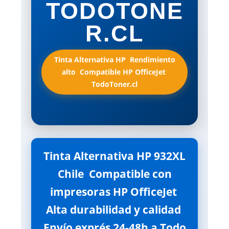
TODOTONE
R.CL
Tinta Alternativa HP  Rendimiento
alto  Compatible HP OfficeJet 
TodoToner.cl
Tinta Alternativa HP 932XL
Chile  Compatible con
impresoras HP OfficeJet 
Alta durabilidad y calidad 
Envío exprés 24-48h a Todo