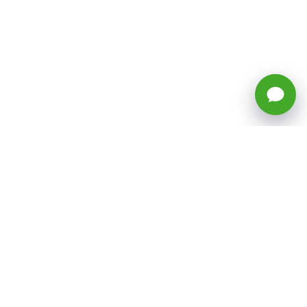
🕒 Horario: Lunes a Viernes, 8:45 a
17:50 hrs (continuado)
Estacionamientos Disponibles
Síguenos
CATEGORÍAS
Inicio
ventas@todotoner.cl
Teléfono +56226958460