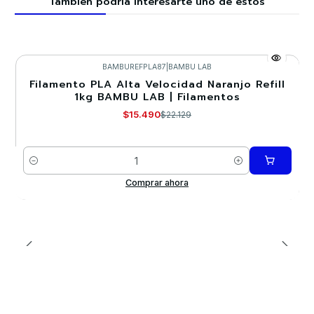
También podría interesarte uno de estos
BAMBUREFPLA87
|
BAMBU LAB
Filamento PLA Alta Velocidad Naranjo Refill
-30%
1kg BAMBU LAB | Filamentos
$15.490
$22.129
Cantidad
Comprar ahora