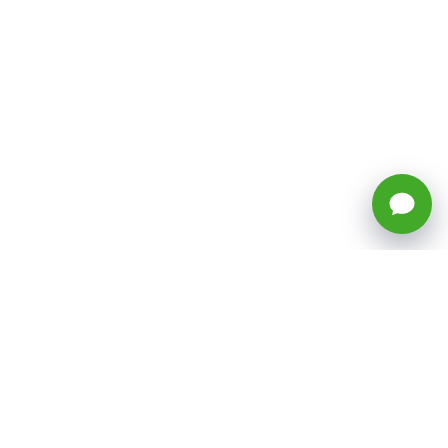
🕒 Horario: Lunes a Viernes, 8:45 a
17:50 hrs (continuado)
Estacionamientos Disponibles
Síguenos
CATEGORÍAS