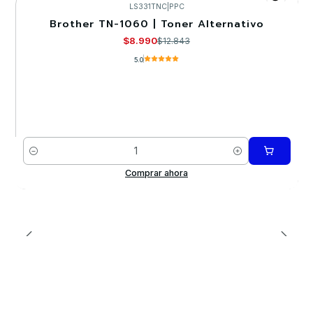
LS331TNC
|
PPC
Brother TN-1060 | Toner Alternativo
-30%
$8.990
$12.843
5.0
Cantidad
Comprar ahora