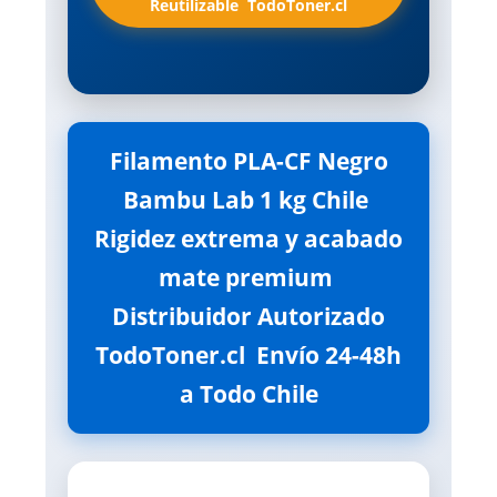
Reutilizable  TodoToner.cl
Filamento PLA-CF Negro
Bambu Lab 1 kg Chile 
Rigidez extrema y acabado
mate premium 
Distribuidor Autorizado
TodoToner.cl  Envío 24-48h
a Todo Chile