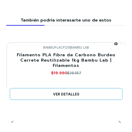
También podría interesarte uno de estos
BAMBUPLACF129
|
BAMBU LAB
Filamento PLA Fibra de Carbono Burdeo
-30%
Carrete Reutilizable 1kg Bambu Lab |
Filamentos
Agotado
$19.990
$28.557
VER DETALLES