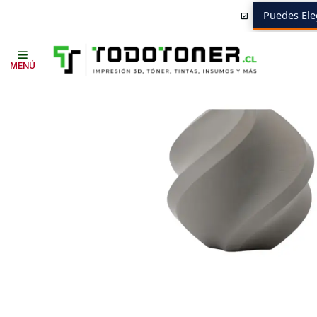
Puedes Ele
Inicio
Todo 3D
FILAMENTOS
TODO PLA
PLA ALTA VELOCIDAD BA
MENÚ