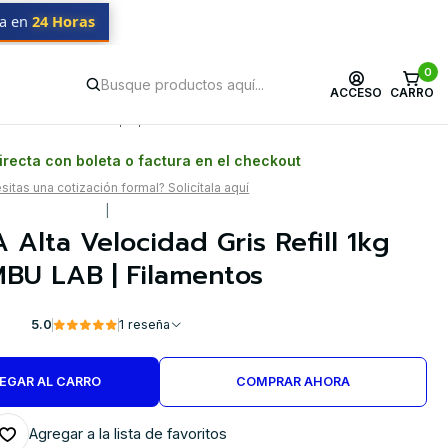
da en
24 Horas
| Filamentos
0
ACCESO
CARRO
Postventa propia
Garantía en Chile
recta con boleta o factura en el checkout
itas una cotización formal? Solicítala aquí
|
 Alta Velocidad Gris Refill 1kg
BU LAB | Filamentos
5.0
1 reseña
EGAR AL CARRO
COMPRAR AHORA
Agregar a la lista de favoritos