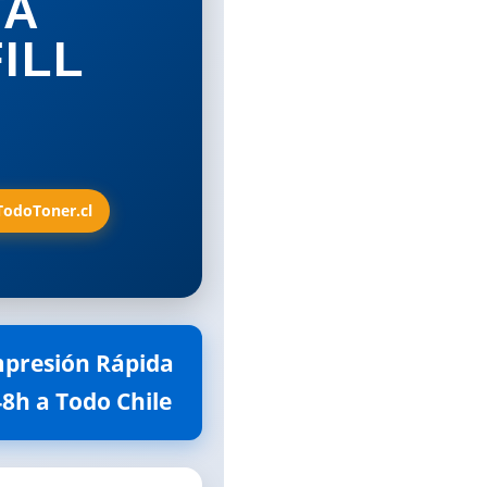
TA
ILL
 TodoToner.cl
Impresión Rápida
48h a Todo Chile