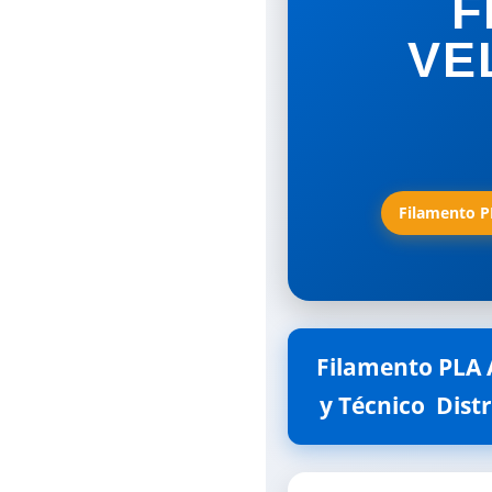
F
VE
Filamento PL
Filamento PLA A
y Técnico  Dis