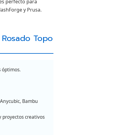
es perfecto para
lashForge y Prusa.
d Rosado Topo
s óptimos.
, Anycubic, Bambu
y proyectos creativos