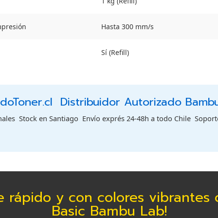
1 kg (Refill)
mpresión
Hasta 300 mm/s
Sí (Refill)
oToner.cl  Distribuidor Autorizado Bamb
les  Stock en Santiago  Envío exprés 24-48h a todo Chile  Sopor
e rápido y con colores vibrantes
Basic Bambu Lab!