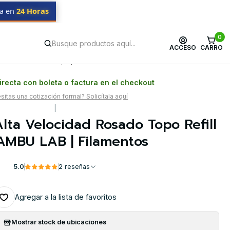
da en
24 Horas
AMBU LAB | Filamentos
0
ACCESO
CARRO
Postventa propia
Garantía en Chile
recta con boleta o factura en el checkout
itas una cotización formal? Solicítala aquí
|
lta Velocidad Rosado Topo Refill
AMBU LAB | Filamentos
5.0
2 reseñas
Agregar a la lista de favoritos
Mostrar stock de ubicaciones