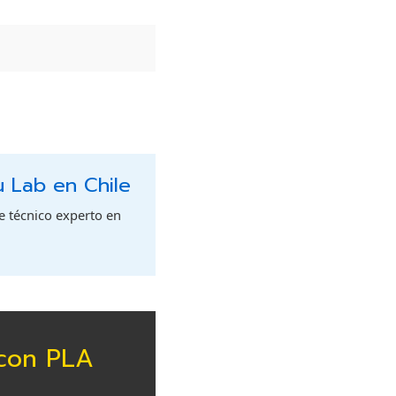
u Lab en Chile
te técnico experto en
 con PLA