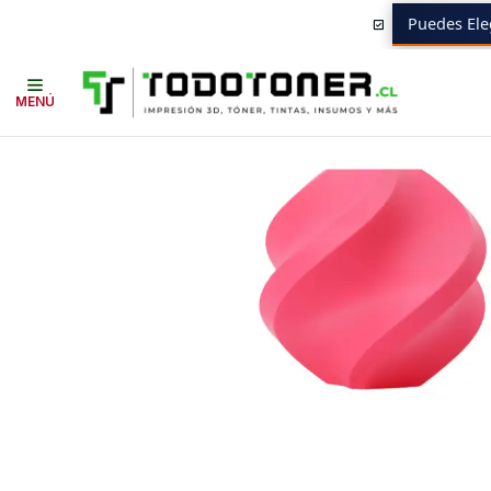
Puedes Ele
Inicio
Todo 3D
FILAMENTOS
TODO PLA
PLA ALTA VELOCIDAD BA
MENÚ