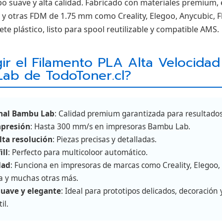
po suave y alta calidad. Fabricado con materiales premium, 
 otras FDM de 1.75 mm como Creality, Elegoo, Anycubic, F
rete plástico, listo para spool reutilizable y compatible AMS.
ir el Filamento PLA Alta Velocida
Lab de TodoToner.cl?
inal Bambu Lab
: Calidad premium garantizada para resultado
mpresión
: Hasta 300 mm/s en impresoras Bambu Lab.
lta resolución
: Piezas precisas y detalladas.
ll
: Perfecto para multicoloor automático.
dad
: Funciona en impresoras de marcas como Creality, Elegoo
sa y muchas otras más.
uave y elegante
: Ideal para prototipos delicados, decoración 
il.