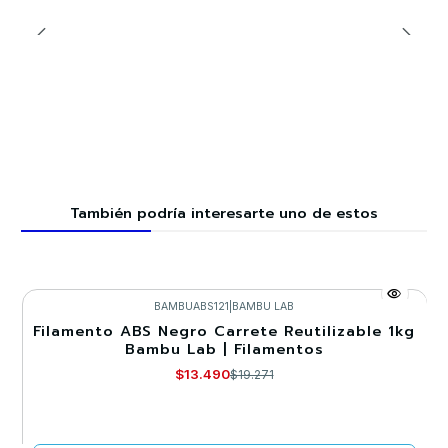
También podría interesarte uno de estos
BAMBUABS121
|
BAMBU LAB
Filamento ABS Negro Carrete Reutilizable 1kg
-30%
Bambu Lab | Filamentos
Agotado
$13.490
$19.271