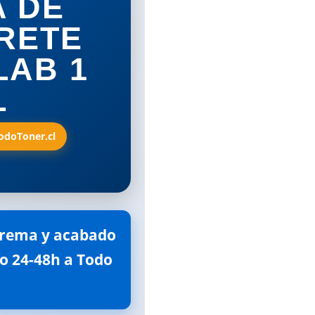
A DE
RETE
LAB 1
L
TodoToner.cl
xtrema y acabado
ío 24-48h a Todo