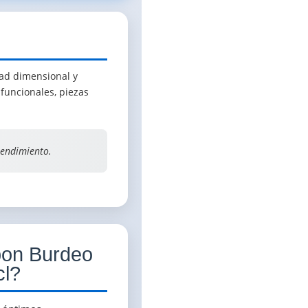
dad dimensional y
funcionales, piezas
rendimiento.
rbon Burdeo
cl?