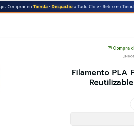
gir: Comprar en
Tienda
·
Despacho
a Todo Chile · Retiro en Tien
PLA CF)
BAMBU LAB
Filamento PLA Fibra de Carbono Burdeo Carrete Reu
Distribuidor oficial
Compra di
¿Neces
Filamento PLA 
Reutilizabl