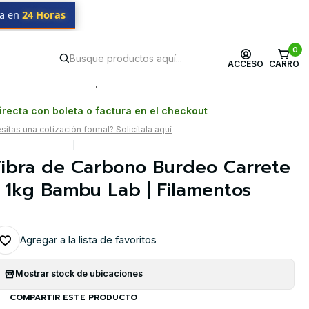
da en
24 Horas
tilizable 1kg Bambu Lab | Filamentos
0
ACCESO
CARRO
Postventa propia
Garantía en Chile
recta con boleta o factura en el checkout
itas una cotización formal? Solicítala aquí
|
Fibra de Carbono Burdeo Carrete
e 1kg Bambu Lab | Filamentos
Agregar a la lista de favoritos
Mostrar stock de ubicaciones
COMPARTIR ESTE PRODUCTO