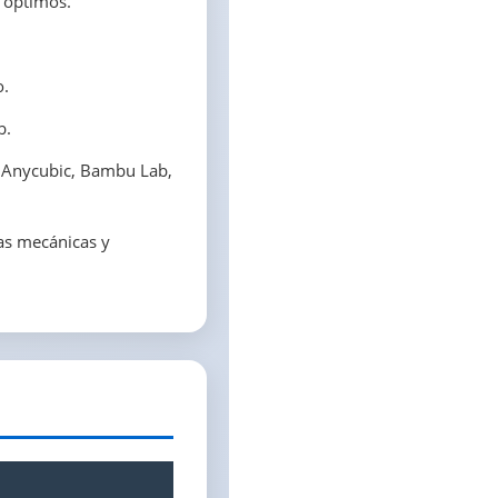
 óptimos.
o.
b.
, Anycubic, Bambu Lab,
zas mecánicas y