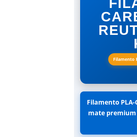
FIL
CAR
REUT
Filamento P
Filamento PLA-C
mate premium  