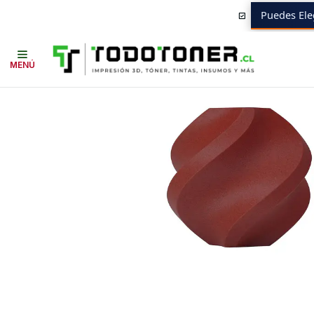
Puedes Ele
Inicio
Todo 3D
FILAMENTOS
TODO PLA
PLA FIBRA DE CARBONO (
MENÚ