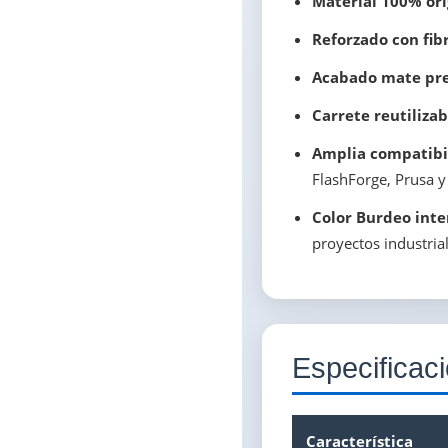
Material 100% or
Reforzado con fib
Acabado mate p
Carrete reutilizab
Amplia compatibi
FlashForge, Prusa y
Color Burdeo inte
proyectos industrial
Especificac
Característica