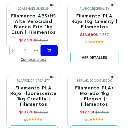
22ABSHSESUN
|
ESUN
PLAROCR
|
CREALITY
Filamento ABS+HS
Filamento PLA
-30%
-30%
Alta Velocidad
Rojo 1kg Creality |
Blanco Frío 1kg
Filamentos
Llega el 30/08/2026
Esun | Filamentos
$13.690
$19.557
$12.990
$18.557
5.0
Cantidad
VER DETALLES
Comprar ahora
PLAFREDCR
|
CREALITY
36PLAELEGOO
|
ELEGOO
Filamento PLA
Filamento PLA+
-30%
-30%
Rojo Fluorescente
Morado 1kg
1kg Creality |
Elegoo |
Agotado
Llega el 23/08/2026
Filamentos
Filamentos
$13.690
$12.590
$19.557
$17.986
5.0
5.0