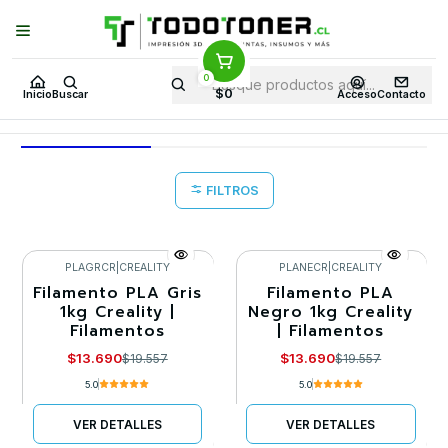
Puedes Elegir: Comprar en
Tienda
·
Despacho
a Todo Chile · Retiro en
Tienda en
24 Horas
0
Inicio
Ofertas WEBGOLD 33 en TodoToner
$0
Inicio
Buscar
Acceso
Contacto
Ofertas WEBGOLD 33 en TodoToner
FILTROS
PLAGRCR
|
CREALITY
PLANECR
|
CREALITY
Filamento PLA Gris
Filamento PLA
-30%
-30%
1kg Creality |
Negro 1kg Creality
Filamentos
| Filamentos
Agotado
Llega el 30/08/2026
$13.690
$13.690
$19.557
$19.557
5.0
5.0
VER DETALLES
VER DETALLES