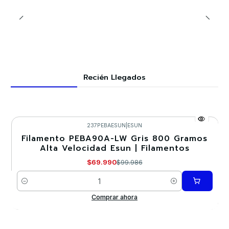
Recién Llegados
237PEBAESUN
|
ESUN
Filamento PEBA90A-LW Gris 800 Gramos
-30%
Alta Velocidad Esun | Filamentos
$69.990
$99.986
Cantidad
Comprar ahora