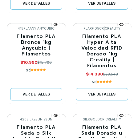
VER DETALLES
VER DETALLES
415PLAANY
|
ANYCUBIC
PLARFID5CR
|
CREALITY
Filamento PLA
Filamento PLA
-30%
-30%
Bronce 1kg
Hyper Alta
Anycubic |
Velocidad RFID
Agotado
Llega el 30/08/2026
Filamentos
Dorado 1kg
Creality |
$10.990
$15.700
Filamentos
5.0
$14.380
$20.543
5.0
VER DETALLES
VER DETALLES
420SILKESUN
|
ESUN
SILKGOLDCR
|
CREALITY
Filamento PLA
Filamento PLA
-30%
-30%
Seda o Silk
Seda Dorado u