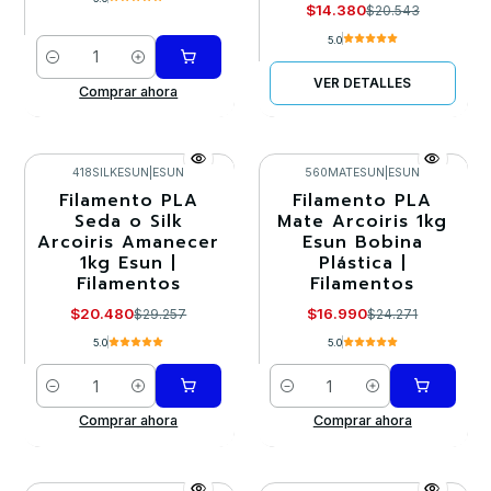
$14.380
$20.543
5.0
Cantidad
VER DETALLES
Comprar ahora
418SILKESUN
|
ESUN
560MATESUN
|
ESUN
Filamento PLA
Filamento PLA
-30%
-30%
Seda o Silk
Mate Arcoiris 1kg
Arcoiris Amanecer
Esun Bobina
1kg Esun |
Plástica |
Filamentos
Filamentos
$20.480
$16.990
$29.257
$24.271
5.0
5.0
Cantidad
Cantidad
Comprar ahora
Comprar ahora