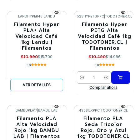
LANDHYPER46
|
LANDU
523HYPETGPPC
|
TODOTONER.CL
Filamento Hyper
Filamento Hyper
-30%
-30%
PLA+ Alta
PETG Alta
Velocidad Café
Velocidad Café 1kg
Agotado
1kg Landu |
TODOTONER.CL |
Filamentos
Filamentos
$10.990
$10.490
$15.700
$14.986
5.0
5.0
Cantidad
VER DETALLES
Comprar ahora
BAMBUPLA17
|
BAMBU LAB
493SILKPPC
|
TODOTONER.CL
Filamento PLA
Filamento PLA
-30%
-30%
Alta Velocidad
Seda Tricolor
Rojo 1kg BAMBU
Rojo, Oro y Azul
LAB | Filamentos
1kg TODOTONER.CL