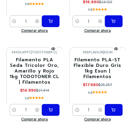
$16.890
$24.129
5.0
5.0
Cantidad
Cantidad
Comprar ahora
Comprar ahora
494SILKPPC
|
TODOTONER.CL
386PLAESUN
|
ESUN
Filamento PLA
Filamento PLA-ST
-30%
-30%
Seda Tricolor Oro,
Flexible Duro Gris
Amarillo y Rojo
1kg Esun |
1kg TODOTONER.CL
Filamentos
| Filamentos
$17.680
$25.257
$14.990
$21.414
5.0
5.0
Cantidad
Cantidad
Comprar ahora
Comprar ahora