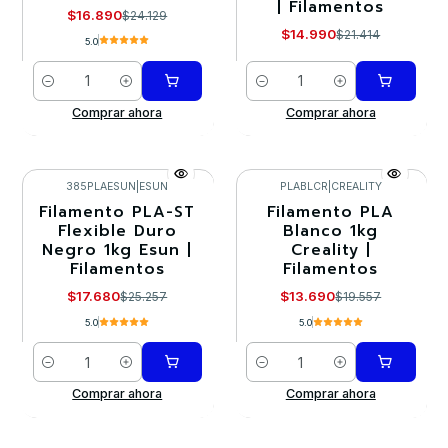
| Filamentos
$16.890
$24.129
$14.990
$21.414
5.0
Cantidad
Cantidad
Comprar ahora
Comprar ahora
385PLAESUN
|
ESUN
PLABLCR
|
CREALITY
Filamento PLA-ST
Filamento PLA
-30%
-30%
Flexible Duro
Blanco 1kg
Negro 1kg Esun |
Creality |
Filamentos
Filamentos
$17.680
$13.690
$25.257
$19.557
5.0
5.0
Cantidad
Cantidad
Comprar ahora
Comprar ahora