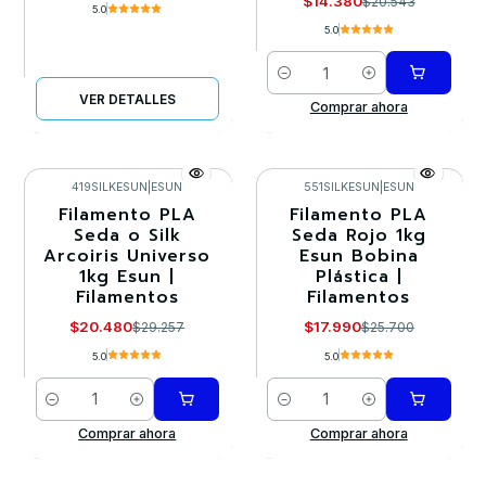
$14.380
$20.543
5.0
5.0
Cantidad
VER DETALLES
Comprar ahora
419SILKESUN
|
ESUN
551SILKESUN
|
ESUN
Filamento PLA
Filamento PLA
-30%
-30%
Seda o Silk
Seda Rojo 1kg
Arcoiris Universo
Esun Bobina
1kg Esun |
Plástica |
Filamentos
Filamentos
$20.480
$17.990
$29.257
$25.700
5.0
5.0
Cantidad
Cantidad
Comprar ahora
Comprar ahora