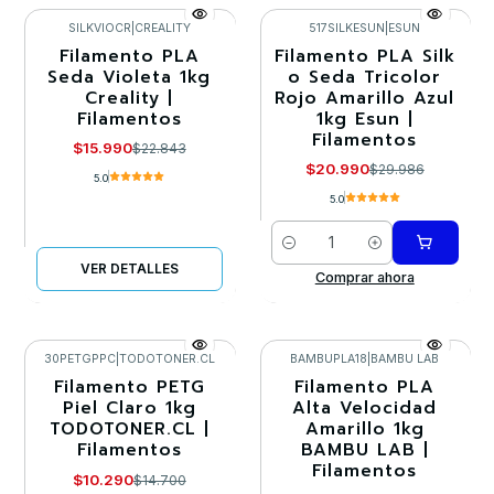
SILKVIOCR
|
CREALITY
517SILKESUN
|
ESUN
Filamento PLA
Filamento PLA Silk
-30%
-30%
Seda Violeta 1kg
o Seda Tricolor
Creality |
Rojo Amarillo Azul
Agotado
Filamentos
1kg Esun |
Filamentos
$15.990
$22.843
$20.990
$29.986
5.0
5.0
Cantidad
VER DETALLES
Comprar ahora
30PETGPPC
|
TODOTONER.CL
BAMBUPLA18
|
BAMBU LAB
Filamento PETG
Filamento PLA
-30%
-30%
Piel Claro 1kg
Alta Velocidad
TODOTONER.CL |
Amarillo 1kg
Filamentos
BAMBU LAB |
Filamentos
$10.290
$14.700