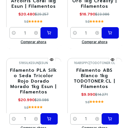
Arcoiris Coral 1kg
Oro 1kg Creality |
Esun | Filamentos
Filamentos
$20.480
$16.790
$29.257
$23.986
5.0
5.0
Cantidad
Cantidad
Comprar ahora
Comprar ahora
518SILKESUN
|
ESUN
16ABSPPC
|
TODOTONER.CL
Filamento PLA Silk
Filamento ABS
-30%
-30%
o Seda Tricolor
Blanco 1kg
Rojo Dorado
TODOTONER.CL |
Morado 1kg Esun |
Filamentos
Filamentos
$9.990
$14.271
$20.990
$29.986
5.0
5.0
Cantidad
Cantidad
Comprar ahora
Comprar ahora