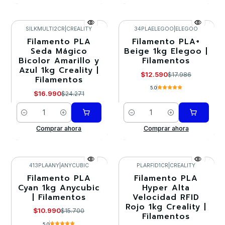
SILKMULTI2CR
|
CREALITY
34PLAELEGOO
|
ELEGOO
Filamento PLA
Filamento PLA+
-30%
-30%
Seda Mágico
Beige 1kg Elegoo |
Bicolor Amarillo y
Filamentos
Azul 1kg Creality |
$12.590
$17.986
Filamentos
5.0
$16.990
$24.271
Cantidad
Cantidad
Comprar ahora
Comprar ahora
413PLAANY
|
ANYCUBIC
PLARFID1CR
|
CREALITY
Filamento PLA
Filamento PLA
-30%
-30%
Cyan 1kg Anycubic
Hyper Alta
| Filamentos
Velocidad RFID
Agotado
Rojo 1kg Creality |
$10.990
$15.700
Filamentos
5.0