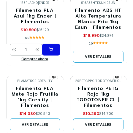
173PLAEND
|
ENDER
516ABSHTESUN
|
ESUN
Filamento PLA
Filamento ABS HT
-30%
-30%
Azul 1kg Ender |
Alta Temperatura
Filamentos
Blanco Frío 1kg
Agotado
Esun | Filamentos
$10.590
$15.129
$16.990
$24.271
5.0
5.0
Cantidad
VER DETALLES
Comprar ahora
PLAMAT5CR
|
CREALITY
29PETGPPC
|
TODOTONER.CL
Filamento PLA
Filamento PETG
-30%
-30%
Mate Rojo Frutilla
Rojo 1kg
1kg Creality |
TODOTONER.CL |
Agotado
Agotado
Filamentos
Filamentos
$14.380
$10.290
$20.543
$14.700
VER DETALLES
VER DETALLES