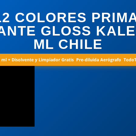
12 COLORES PRIM
ANTE GLOSS KALE
ML CHILE
 ml + Disolvente y Limpiador Gratis  Pre-diluida Aerógrafo  Todo