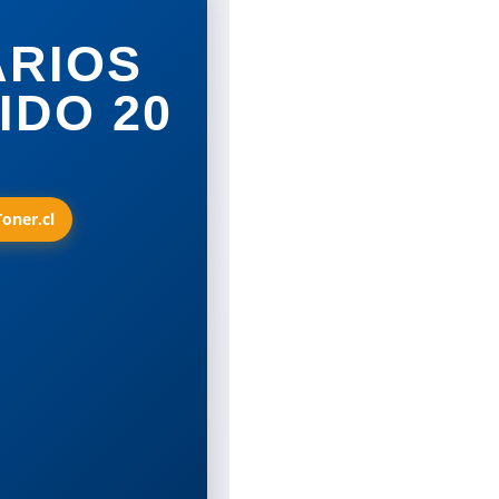
ARIOS
IDO 20
Toner.cl