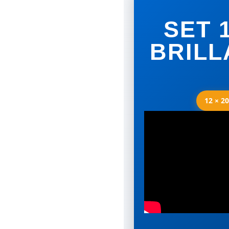
SET 
BRILL
12 × 20