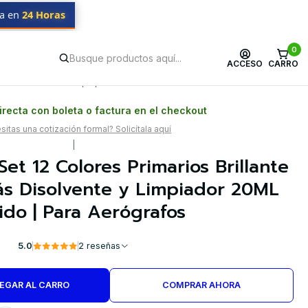
da en
24 Horas
or 20ML Kaleido | Para Aerógrafos
0
ACCESO
CARRO
Postventa propia
Garantía en Chile
recta con boleta o factura en el checkout
itas una cotización formal? Solicítala aquí
|
 Set 12 Colores Primarios Brillante
ás Disolvente y Limpiador 20ML
ido | Para Aerógrafos
5.0
2 reseñas
EGAR AL CARRO
COMPRAR AHORA