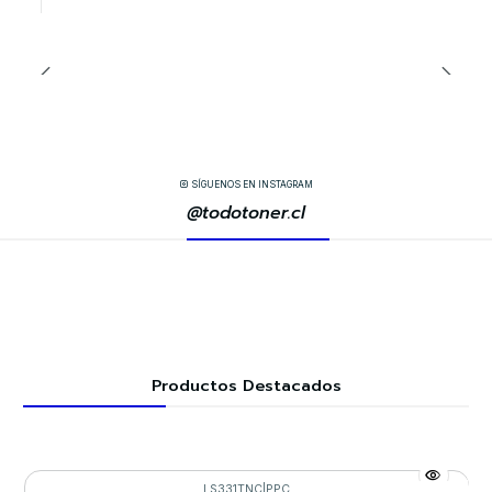
SÍGUENOS EN INSTAGRAM
@todotoner.cl
Productos Destacados
LS331TNC
|
PPC