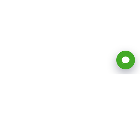
🕒 Horario: Lunes a Viernes, 8:45 a
17:50 hrs (continuado)
Estacionamientos Disponibles
Síguenos
CATEGORÍAS