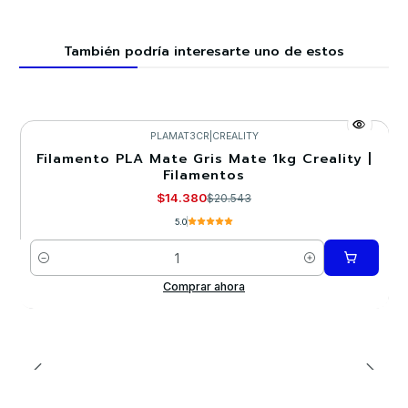
También podría interesarte uno de estos
PLAMAT3CR
|
CREALITY
Filamento PLA Mate Gris Mate 1kg Creality |
-30%
Filamentos
$14.380
$20.543
5.0
Cantidad
Comprar ahora