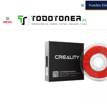
Puedes Ele
Inicio
Todo 3D
FILAMENTOS
TODO PLA
PLA
CREALITY
Filamen
MENÚ