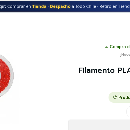
gir: Comprar en
Tienda
·
Despacho
a Todo Chile · Retiro en Tien
to PLA Rojo 1kg Creality | Filamentos
Distribuidor oficial
Compra di
¿Neces
Filamento PLA
Produ