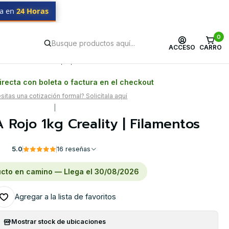
da en
24 Horas
0
ACCESO
CARRO
Postventa propia
Garantía en Chile
recta con boleta o factura en el checkout
itas una cotización formal? Solicítala aquí
|
 Rojo 1kg Creality | Filamentos
5.0
16 reseñas
cto en camino — Llega el 30/08/2026
Agregar a la lista de favoritos
Mostrar stock de ubicaciones