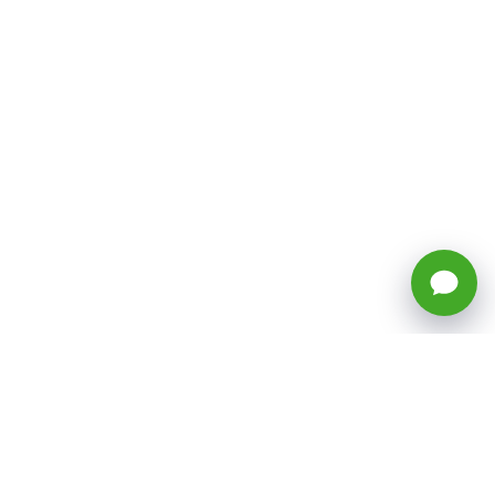
🕒 Horario: Lunes a Viernes, 8:45 a
17:50 hrs (continuado)
Estacionamientos Disponibles
Síguenos