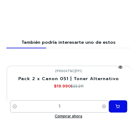
También podría interesarte uno de estos
2PK604TNC
|
PPC
Pack 2 x Canon 051 | Toner Alternativo
-10%
$19.990
$22.211
Cantidad
Comprar ahora