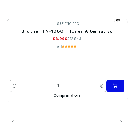
LS331TNC
|
PPC
Brother TN-1060 | Toner Alternativo
-30%
$8.990
$12.843
5.0
Cantidad
Comprar ahora