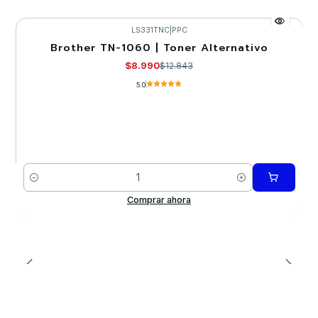
LS331TNC
|
PPC
Brother TN-1060 | Toner Alternativo
-30%
$8.990
$12.843
5.0
Cantidad
Comprar ahora