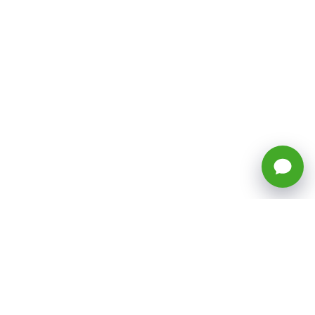
🕒 Horario: Lunes a Viernes, 8:45 a
17:50 hrs (continuado)
Estacionamientos Disponibles
Síguenos