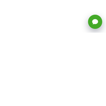
🕒 Horario: Lunes a Viernes, 8:45 a
17:50 hrs (continuado)
Estacionamientos Disponibles
Síguenos
CATEGORÍAS
Inicio
ventas@todotoner.cl
Teléfono +56226958460
Términos y Condiciones
¿Quiénes somos?