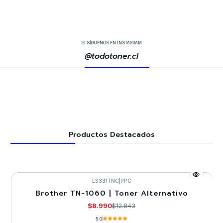
SÍGUENOS EN INSTAGRAM
@todotoner.cl
Productos Destacados
LS331TNC
|
PPC
Brother TN-1060 | Toner Alternativo
-30%
$8.990
$12.843
5.0