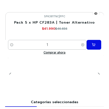
5PK381TNC
|
PPC
Pack 5 x HP CF283A | Toner Alternativo
-10%
$41.990
$46.656
Cantidad
Comprar ahora
Categorías seleccionadas