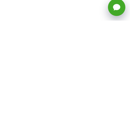
🕒 Horario: Lunes a Viernes, 8:45 a
17:50 hrs (continuado)
Estacionamientos Disponibles
Síguenos
CATEGORÍAS
Inicio
ventas@todotoner.cl
Teléfono +56226958460
Términos y Condiciones
¿Quiénes somos?
Condiciones de Despacho y Devolución
Preguntas Frecuentes
Políticas de Privacidad