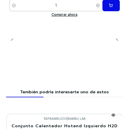
Cantidad
Comprar ahora
También podría interesarte uno de estos
REPBAMBU333
|
BAMBU LAB
Conjunto Calentador Hotend Izquierdo H2D
-20%