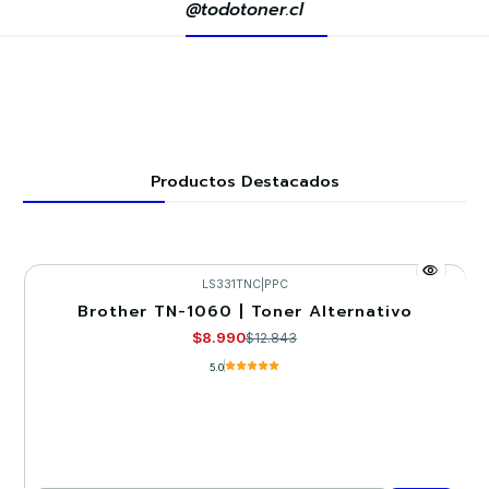
@todotoner.cl
Productos Destacados
LS331TNC
|
PPC
Brother TN-1060 | Toner Alternativo
-30%
$8.990
$12.843
5.0