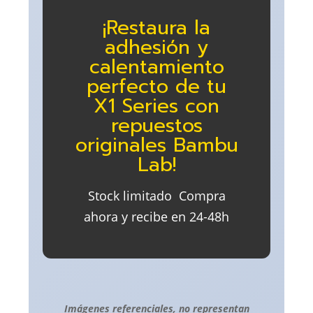
¡Restaura la
adhesión y
calentamiento
perfecto de tu
X1 Series con
repuestos
originales Bambu
Lab!
Stock limitado  Compra
ahora y recibe en 24-48h
Imágenes referenciales, no representan