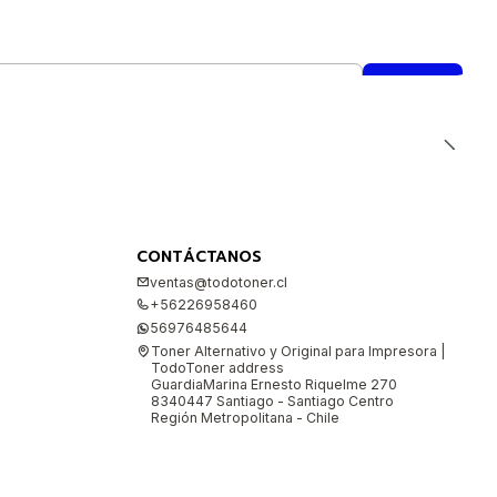
CONTÁCTANOS
ventas@todotoner.cl
+56226958460
56976485644
Toner Alternativo y Original para Impresora |
TodoToner address
GuardiaMarina Ernesto Riquelme 270
8340447 Santiago - Santiago Centro
Región Metropolitana - Chile