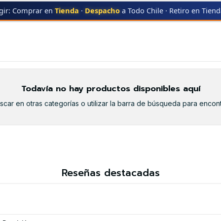
gir: Comprar en
Tienda
·
Despacho
a Todo Chile · Retiro en Tien
PLA ALTA VELOCIDAD
PLA ALTA VELOCIDAD
Todavía no hay productos disponibles aquí
car en otras categorías o utilizar la barra de búsqueda para encont
Reseñas destacadas