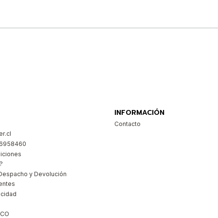
Comprar ahora
INFORMACIÓN
Contacto
r.cl
26958460
iciones
?
Despacho y Devolución
entes
acidad
ICO