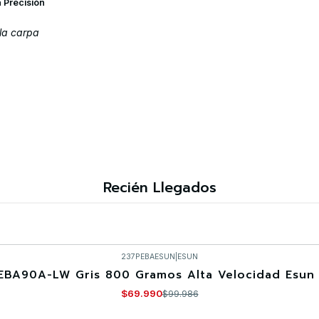
a Precisión
la carpa
Recién Llegados
237PEBAESUN
|
ESUN
EBA90A-LW Gris 800 Gramos Alta Velocidad Esun 
$69.990
$99.986