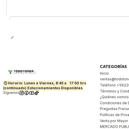
Cantidad
CATEGORÍAS
Inicio
ventas@todotone
🕒 Horario: Lunes a Viernes, 8:45 a
17:50 hrs
Teléfono +562
(continuado) Estacionamientos Disponibles
Términos y Cond
Síguenos
¿Quiénes somos
Condiciones de 
Preguntas Frecu
Políticas de Priv
Venta por Mayor
MERCADO PUBL