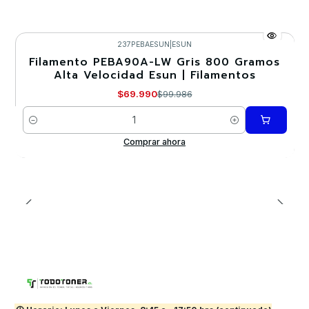
237PEBAESUN
|
ESUN
Filamento PEBA90A-LW Gris 800 Gramos
-30%
Alta Velocidad Esun | Filamentos
$69.990
$99.986
Cantidad
Comprar ahora