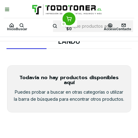
Puedes Elegir: Comprar en
Tienda
·
Despacho
a Todo Chile · Retiro en
Tienda en
24 Horas
0
Inicio
Todo 3D
FILAMENTOS
PACK DE FILAMENTOS
PLA
$0
Inicio
Buscar
Acceso
Contacto
LANDU
LANDU
Todavía no hay productos disponibles
aquí
Puedes probar a buscar en otras categorías o utilizar
la barra de búsqueda para encontrar otros productos.