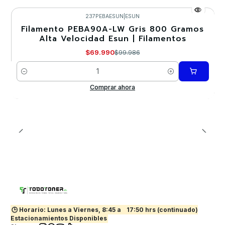
237PEBAESUN
|
ESUN
Filamento PEBA90A-LW Gris 800 Gramos
-30%
Alta Velocidad Esun | Filamentos
$69.990
$99.986
Cantidad
Comprar ahora
🕒 Horario: Lunes a Viernes, 8:45 a
17:50 hrs (continuado)
Estacionamientos Disponibles