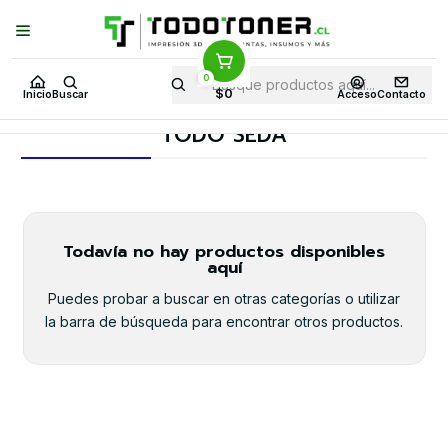
Puedes Elegir: Comprar en
Tienda
·
Despacho
a Todo Chile · Retiro en
Tienda en
24 Horas
0
Inicio
Todo 3D
FILAMENTOS
PACK DE FILAMENTOS
$0
Inicio
Buscar
Acceso
Contacto
TODO SEDA
TODO SEDA
Todavía no hay productos disponibles
aquí
Puedes probar a buscar en otras categorías o utilizar
la barra de búsqueda para encontrar otros productos.