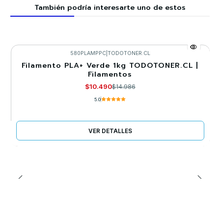
También podría interesarte uno de estos
580PLAMPPC
|
TODOTONER.CL
Filamento PLA+ Verde 1kg TODOTONER.CL |
-30%
Filamentos
Llega el 22/09/2026
$10.490
$14.986
5.0
VER DETALLES