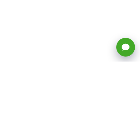
🕒 Horario: Lunes a Viernes, 8:45 a
17:50 hrs (continuado)
Estacionamientos Disponibles
Síguenos
CATEGORÍAS
Inicio
ventas@todotoner.cl