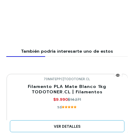
También podría interesarte uno de estos
70MATEPPC
|
TODOTONER.CL
Filamento PLA Mate Blanco 1kg
-30%
TODOTONER.CL | Filamentos
Llega el 22/09/2026
$9.990
$14.271
5.0
VER DETALLES