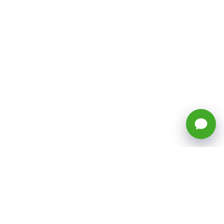
🕒 Horario: Lunes a Viernes, 8:45 a
17:50 hrs (continuado)
Estacionamientos Disponibles
Síguenos