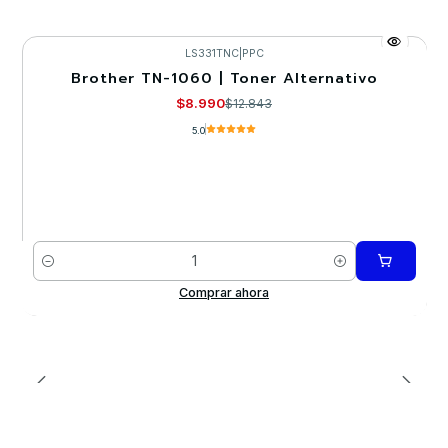
LS331TNC
|
PPC
Brother TN-1060 | Toner Alternativo
-30%
$8.990
$12.843
5.0
Cantidad
Comprar ahora