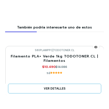
También podría interesarte uno de estos
580PLAMPPC
|
TODOTONER.CL
Filamento PLA+ Verde 1kg TODOTONER.CL |
-30%
Filamentos
Llega el 22/09/2026
$10.490
$14.986
5.0
VER DETALLES