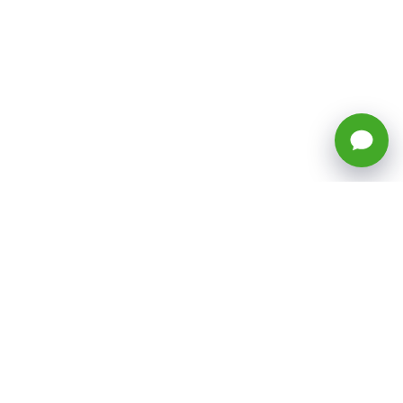
🕒 Horario: Lunes a Viernes, 8:45 a
17:50 hrs (continuado)
Estacionamientos Disponibles
Síguenos
CATEGORÍAS
Inicio
ventas@todotoner.cl