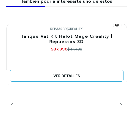
También podría interesarte uno de estos
REP339CR
|
CREALITY
Tanque Vat Kit Halot Mage Creality |
-20%
Repuestos 3D
Agotado
$37.990
$47.488
VER DETALLES