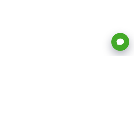
🕒 Horario: Lunes a Viernes, 8:45 a
17:50 hrs (continuado)
Estacionamientos Disponibles
Síguenos
CATEGORÍAS
Inicio
ventas@todotoner.cl
Teléfono +56226958460