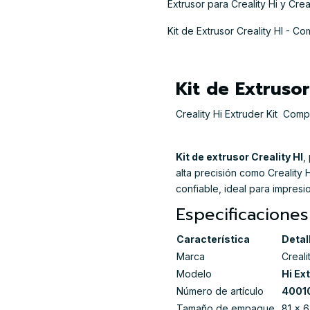
Extrusor para Creality Hi y Cre
Kit de Extrusor Creality HI - C
Kit de Extrusor
Creality Hi Extruder Kit  Co
Kit de extrusor Creality HI
,
alta precisión como Creality 
confiable, ideal para impresi
Especificaciones
Característica
Detal
Marca
Creali
Modelo
Hi Ex
Número de artículo
4001
Tamaño de empaque
81 × 