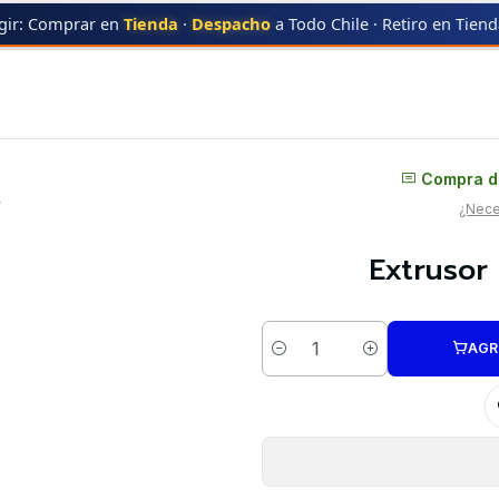
gir: Comprar en
Tienda
·
Despacho
a Todo Chile · Retiro en Tien
Repuestos 3D
Distribuidor oficial
Compra di
¿Neces
Extrusor 
AGR
Cantidad