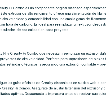
 Creality Hi Combo es un componente original diseñado específicame
. Este extrusor de alto rendimiento ofrece una alimentación de filam
 alta velocidad y compatibilidad con una amplia gama de filamento
on fibra de carbono. Es ideal para reemplazar un extrusor desgast
resultados de alta calidad en cada proyecto.
lity Hi y Creality Hi Combo que necesitan reemplazar un extrusor da
 proyectos de alta velocidad. Perfecto para impresiones de piezas f
tos estándar o técnicos, asegurando una extrusión confiable y prec
igue las guías oficiales de Creality disponibles en su sitio web o con
o Creality Hi Combo. Asegúrate de ajustar la tensión del extrusor y cal
sultados óptimos. Desconecta la impresora antes de realizar cualquie