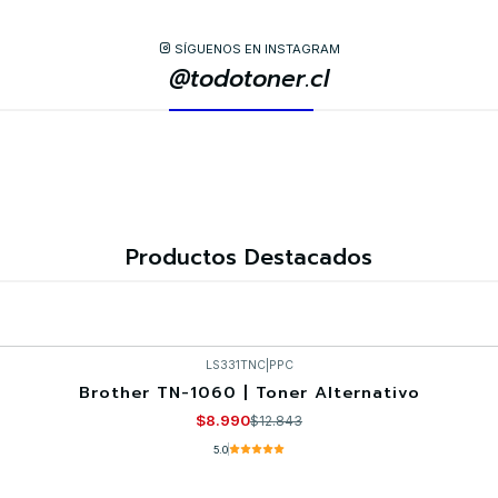
SÍGUENOS EN INSTAGRAM
@todotoner.cl
Productos Destacados
LS331TNC
|
PPC
Brother TN-1060 | Toner Alternativo
$8.990
$12.843
5.0