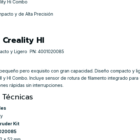
ality Hi Combo
ompacto y de Alta Precisión
 Creality HI
mpacto y Ligero  PN: 4001020085
 pequeño pero exquisito con gran capacidad. Diseño compacto y li
HI y HI Combo. Incluye sensor de rotura de filamento integrado para
ones rápidas sin interrupciones.
 Técnicas
les
ty
truder Kit
020085
62 × 52 mm