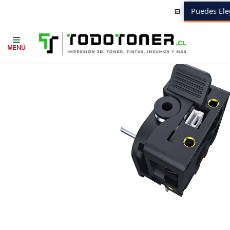
Puedes Ele
Inicio
Todo 3D
REPUESTOS 3D
CREALITY
Extrusor Creality HI | 
MENÚ