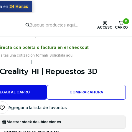
da en
24 Horas
0
ACCESO
CARRO
Postventa propia
Garantía en Chile
recta con boleta o factura en el checkout
itas una cotización formal? Solicítala aquí
|
Creality HI | Repuestos 3D
EGAR AL CARRO
COMPRAR AHORA
Agregar a la lista de favoritos
Mostrar stock de ubicaciones
COMPARTIR ESTE PRODUCTO