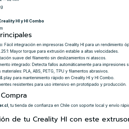
kg
Creality HI y HI Combo
mm
rincipales
: Fácil integración en impresoras Creality HI para un rendimiento óp
25:1: Mayor torque para extrusión estable a altas velocidades.
ación suave del filamento sin deslizamientos ni atascos.
mento integrado: Detecta fallos automáticamente para impresiones si
 materiales: PLA, ABS, PETG, TPU y filamentos abrasivos.
ug & play para mantenimiento rápido en Creality HI y HI Combo.
nentes resistentes para uso intensivo en prototipado y producción.
y Compra
r.cl
, tu tienda de confianza en Chile con soporte local y envío rápi
sión de tu Creality HI con este extrus