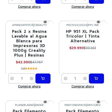
Cantidad
Cantidad
Comprar ahora
Comprar ahora
2PKRESW1011CR
|
CREALITY
PKC1022/23/24
|
PPC INK
Pack 2 x Resina
HP 951 XL Pack
-10%
-10%
Lavable al Agua
Tricolor | Tinta
Blanca para
Alternativa
Impresoras 3D
$29.990
$33.322
1000g Creality
Plus | Resinas
$42.990
$47.767
5.0
Cantidad
Cantidad
Comprar ahora
Comprar ahora
PLANEBLAEND
|
ENDER
PANTONE4PACK
|
ANYCUBIC
Pack Filamento
Pack Filamento
-10%
-10%