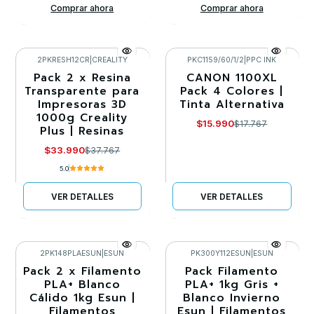
Comprar ahora
Comprar ahora
2PKRESH12CR
|
CREALITY
PKC1159/60/1/2
|
PPC INK
Pack 2 x Resina
CANON 1100XL
-10%
-10%
Transparente para
Pack 4 Colores |
Impresoras 3D
Tinta Alternativa
Agotado
Agotado
1000g Creality
$15.990
$17.767
Plus | Resinas
$33.990
$37.767
5.0
VER DETALLES
VER DETALLES
2PK148PLAESUN
|
ESUN
PK300Y112ESUN
|
ESUN
Pack 2 x Filamento
Pack Filamento
-10%
-10%
PLA+ Blanco
PLA+ 1kg Gris +
Cálido 1kg Esun |
Blanco Invierno
Agotado
Filamentos
Esun | Filamentos