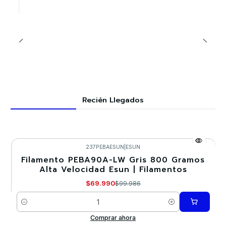
Recién Llegados
237PEBAESUN
|
ESUN
Filamento PEBA90A-LW Gris 800 Gramos
-30%
Alta Velocidad Esun | Filamentos
$69.990
$99.986
Cantidad
Comprar ahora