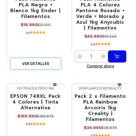
PLA Negro +
PLA 4 Colores
Blanco 1kg Ender |
Pantone Rosado +
Agotado
Filamentos
Verde + Morado y
Azul 1kg Anycubic
$18.990
$21.100
| Filamentos
5.0
$49.990
$55.544
5.0
Cantidad
VER DETALLES
Comprar ahora
PKC1154/5/6/7
|
PPC INK
2PKPLAARCOCR
|
CREALITY
EPSON 748XL Pack
Pack 2 x Filamento
-10%
-10%
4 Colores | Tinta
PLA Rainbow
Alternativa
Arcoiris 1kg
Agotado
Agotado
Creality |
$169.990
$188.878
Filamentos
5.0
$34.990
$38.878
5.0