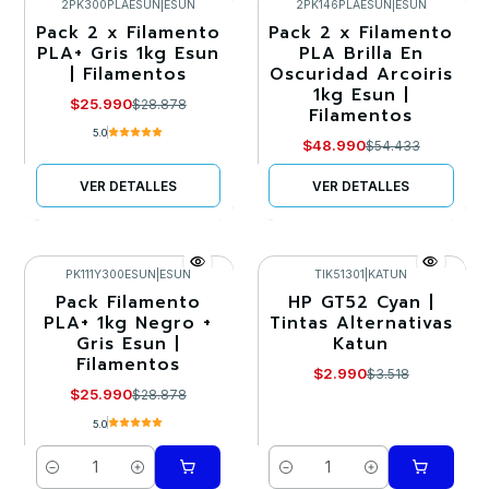
2PK300PLAESUN
|
ESUN
2PK146PLAESUN
|
ESUN
Pack 2 x Filamento
Pack 2 x Filamento
-10%
-10%
PLA+ Gris 1kg Esun
PLA Brilla En
| Filamentos
Oscuridad Arcoiris
Agotado
Agotado
1kg Esun |
$25.990
$28.878
Filamentos
5.0
$48.990
$54.433
VER DETALLES
VER DETALLES
PK111Y300ESUN
|
ESUN
TIK51301
|
KATUN
Pack Filamento
HP GT52 Cyan |
-10%
-15%
PLA+ 1kg Negro +
Tintas Alternativas
Gris Esun |
Katun
Filamentos
$2.990
$3.518
$25.990
$28.878
5.0
Cantidad
Cantidad