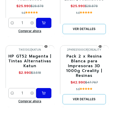
$25.990
$25.990
$28.878
$28.878
5.0
5.0
Cantidad
VER DETALLES
Comprar ahora
TIK51302
|
KATUN
2PKRES1000CR
|
CREALITY
HP GT52 Magenta |
Pack 2 x Resina
-15%
-10%
Tintas Alternativas
Blanca para
Katun
Impresoras 3D
Agotado
1000g Creality |
$2.990
$3.518
Resinas
$42.990
$47.767
5.0
Cantidad
VER DETALLES
Comprar ahora