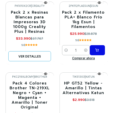
PK1010X2CR
|
CREALITY
2PK112PLAESUN
|
ESUN
Pack 2 x Resinas
Pack 2 x Filamento
-10%
-10%
Blancas para
PLA+ Blanco Frío
Impresoras 3D
1kg Esun |
Agotado
1000g Creality
Filamentos
Plus | Resinas
$25.990
$28.878
$33.990
$37.767
5.0
5.0
Cantidad
VER DETALLES
Comprar ahora
PKC219XLBCMY
|
BROTHER
TIK51303
|
KATUN
Pack 4 Colores
HP GT52 Yellow -
-10%
-15%
Brother TN-219XL
Amarillo | Tintas
Negro + Cyan +
Alternativas Katun
Magenta +
$2.990
$3.518
Amarillo | Toner
Original