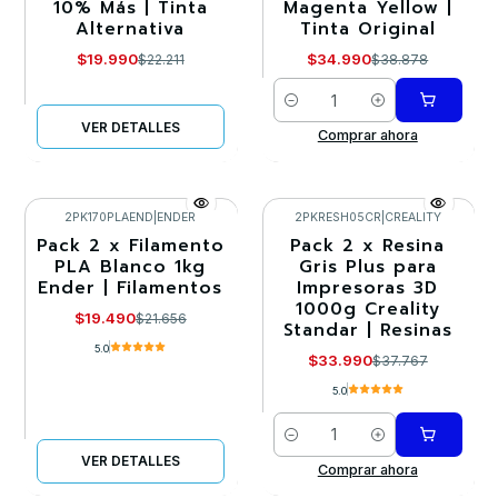
10% Más | Tinta
Magenta Yellow |
Agotado
Alternativa
Tinta Original
$19.990
$34.990
$22.211
$38.878
Cantidad
VER DETALLES
Comprar ahora
2PK170PLAEND
|
ENDER
2PKRESH05CR
|
CREALITY
Pack 2 x Filamento
Pack 2 x Resina
-10%
-10%
PLA Blanco 1kg
Gris Plus para
Ender | Filamentos
Impresoras 3D
Llega el 30/08/2026
1000g Creality
$19.490
$21.656
Standar | Resinas
5.0
$33.990
$37.767
5.0
Cantidad
VER DETALLES
Comprar ahora