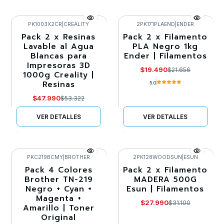
PK1003X2CR
|
CREALITY
2PK171PLAEND
|
ENDER
Pack 2 x Resinas
Pack 2 x Filamento
-10%
-10%
Lavable al Agua
PLA Negro 1kg
Blancas para
Ender | Filamentos
Agotado
Llega el 30/08/2026
Impresoras 3D
$19.490
$21.656
1000g Creality |
Resinas
5.0
$47.990
$53.322
VER DETALLES
VER DETALLES
PKC219BCMY
|
BROTHER
2PK128WOODSUN
|
ESUN
Pack 4 Colores
Pack 2 x Filamento
-10%
-10%
Brother TN-219
MADERA 500G
Negro + Cyan +
Esun | Filamentos
Agotado
Magenta +
$27.990
$31.100
Amarillo | Toner
Original