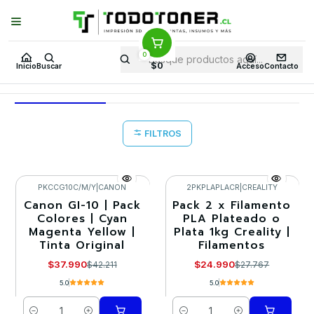
Puedes Elegir: Comprar en
Tienda
·
Despacho
a Todo Chile · Retiro en
Tienda en
24 Horas
0
Inicio
Ofertas WG 10 en TodoToner
$0
Inicio
Buscar
Acceso
Contacto
Ofertas WG 10 en TodoToner
FILTROS
PKCCG10C/M/Y
|
CANON
2PKPLAPLACR
|
CREALITY
Canon GI-10 | Pack
Pack 2 x Filamento
-10%
-10%
Colores | Cyan
PLA Plateado o
Magenta Yellow |
Plata 1kg Creality |
Tinta Original
Filamentos
$37.990
$24.990
$42.211
$27.767
5.0
5.0