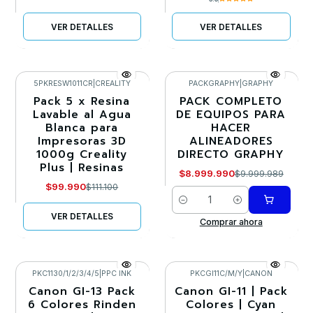
VER DETALLES
VER DETALLES
5PKRESW1011CR
|
CREALITY
PACKGRAPHY
|
GRAPHY
Pack 5 x Resina
PACK COMPLETO
-10%
-10%
Lavable al Agua
DE EQUIPOS PARA
Blanca para
HACER
Agotado
Impresoras 3D
ALINEADORES
1000g Creality
DIRECTO GRAPHY
Plus | Resinas
$8.999.990
$9.999.989
$99.990
$111.100
Cantidad
VER DETALLES
Comprar ahora
PKC1130/1/2/3/4/5
|
PPC INK
PKCGI11C/M/Y
|
CANON
Canon GI-13 Pack
Canon GI-11 | Pack
-10%
-10%
6 Colores Rinden
Colores | Cyan