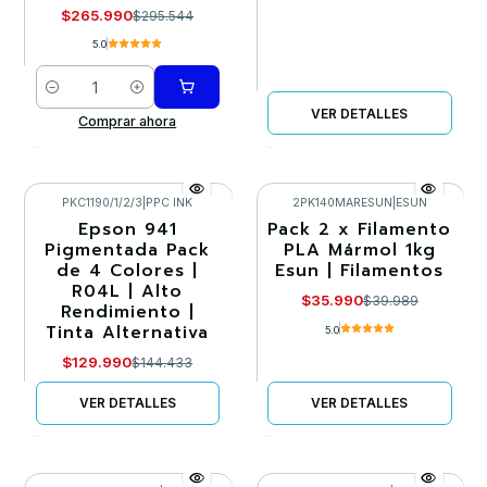
$265.990
$295.544
5.0
Cantidad
VER DETALLES
Comprar ahora
PKC1190/1/2/3
|
PPC INK
2PK140MARESUN
|
ESUN
Epson 941
Pack 2 x Filamento
-10%
-10%
Pigmentada Pack
PLA Mármol 1kg
de 4 Colores |
Esun | Filamentos
Agotado
Agotado
R04L | Alto
$35.990
$39.989
Rendimiento |
Tinta Alternativa
5.0
$129.990
$144.433
VER DETALLES
VER DETALLES