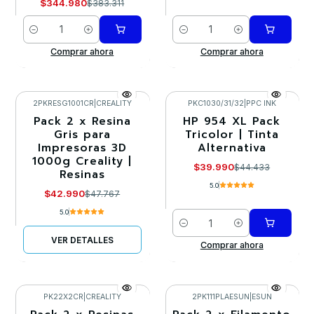
$344.980
$383.311
Cantidad
Cantidad
Comprar ahora
Comprar ahora
2PKRESG1001CR
|
CREALITY
PKC1030/31/32
|
PPC INK
Pack 2 x Resina
HP 954 XL Pack
-10%
-10%
Gris para
Tricolor | Tinta
Impresoras 3D
Alternativa
Agotado
1000g Creality |
$39.990
$44.433
Resinas
5.0
$42.990
$47.767
5.0
Cantidad
VER DETALLES
Comprar ahora
PK22X2CR
|
CREALITY
2PK111PLAESUN
|
ESUN