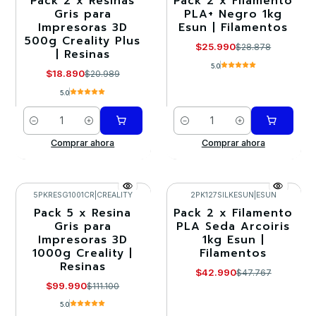
Pack 2 x Resinas
Pack 2 x Filamento
-10%
-10%
Gris para
PLA+ Negro 1kg
Impresoras 3D
Esun | Filamentos
500g Creality Plus
$25.990
$28.878
| Resinas
5.0
$18.890
$20.989
5.0
Cantidad
Cantidad
Comprar ahora
Comprar ahora
5PKRESG1001CR
|
CREALITY
2PK127SILKESUN
|
ESUN
Pack 5 x Resina
Pack 2 x Filamento
-10%
-10%
Gris para
PLA Seda Arcoiris
Impresoras 3D
1kg Esun |
Agotado
Agotado
1000g Creality |
Filamentos
Resinas
$42.990
$47.767
$99.990
$111.100
5.0