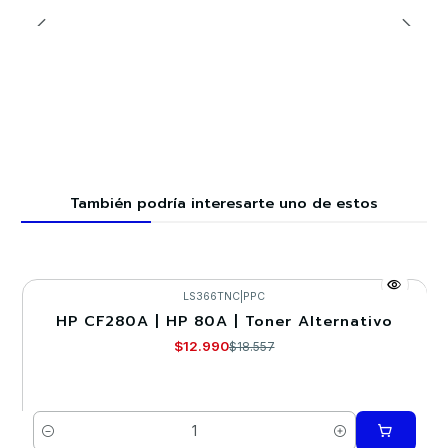
También podría interesarte uno de estos
LS366TNC
|
PPC
HP CF280A | HP 80A | Toner Alternativo
-30%
$12.990
$18.557
Cantidad