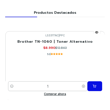
Productos Destacados
LS331TNC
|
PPC
Brother TN-1060 | Toner Alternativo
-30%
$8.990
$12.843
5.0
Cantidad
Comprar ahora