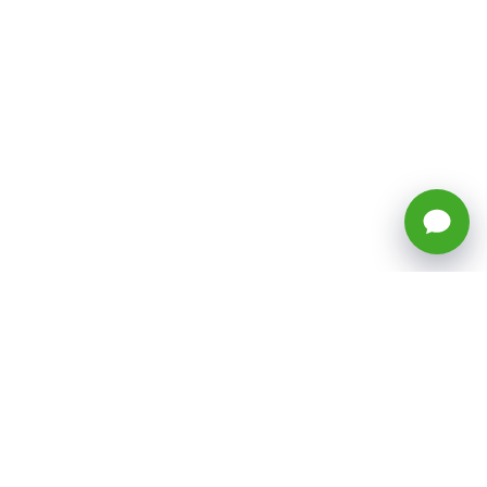
🕒 Horario: Lunes a Viernes, 8:45 a
17:50 hrs (continuado)
Estacionamientos Disponibles
Síguenos
CATEGORÍAS