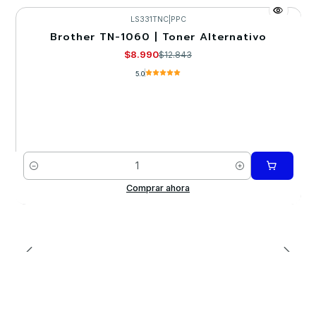
LS331TNC
|
PPC
Brother TN-1060 | Toner Alternativo
-30%
$8.990
$12.843
5.0
Cantidad
Comprar ahora