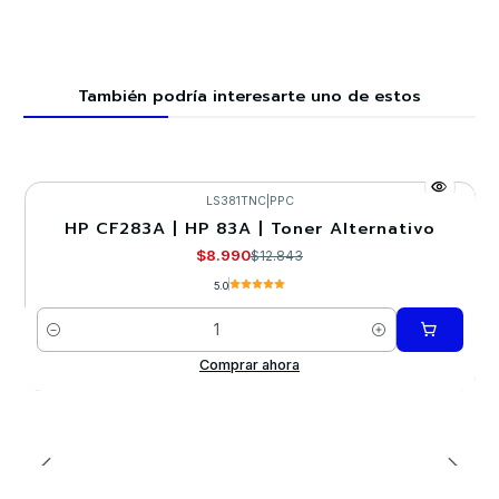
También podría interesarte uno de estos
LS381TNC
|
PPC
HP CF283A | HP 83A | Toner Alternativo
-30%
$8.990
$12.843
5.0
Cantidad
Comprar ahora