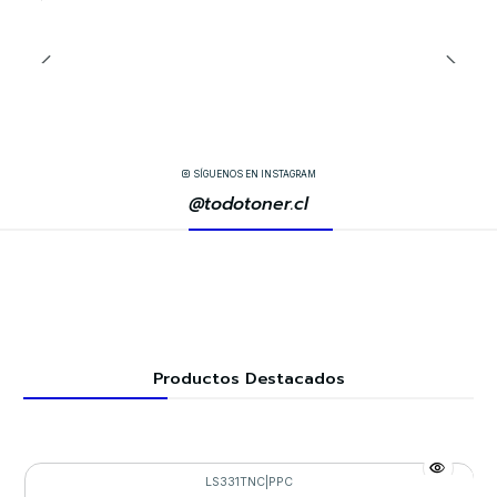
SÍGUENOS EN INSTAGRAM
@todotoner.cl
Productos Destacados
LS331TNC
|
PPC