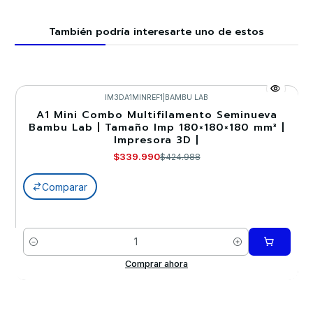
También podría interesarte uno de estos
IM3DA1MINREF1
|
BAMBU LAB
A1 Mini Combo Multifilamento Seminueva
-20%
Bambu Lab | Tamaño Imp 180×180×180 mm³ |
Impresora 3D |
$339.990
$424.988
Comparar
Cantidad
Comprar ahora