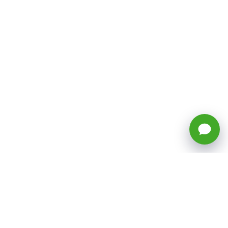
🕒 Horario: Lunes a Viernes, 8:45 a
17:50 hrs (continuado)
Estacionamientos Disponibles
Síguenos