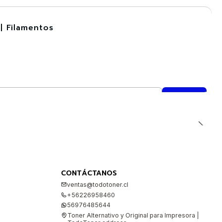
| Filamentos
CONTÁCTANOS
ventas@todotoner.cl
+56226958460
56976485644
Toner Alternativo y Original para Impresora |