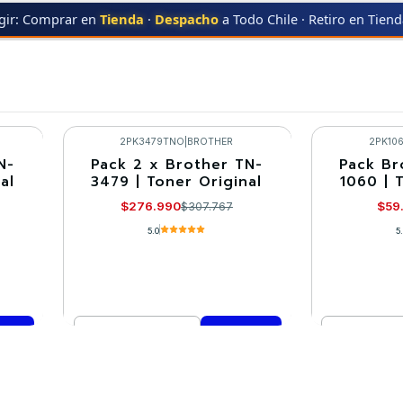
gir: Comprar en
Tienda
·
Despacho
a Todo Chile · Retiro en Tien
PACK
2PK3479TNO
|
BROTHER
2PK10
N-
Pack 2 x Brother TN-
Pack Br
-10%
-10%
al
3479 | Toner Original
1060 | 
$276.990
$59
$307.767
5.0
5
Cantidad
Cantidad
Comprar ahora
Co