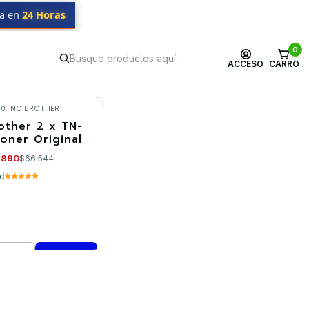
da en
24 Horas
0
ACCESO
CARRO
60TNO
|
BROTHER
other 2 x TN-
Toner Original
.890
$66.544
.0
mprar ahora