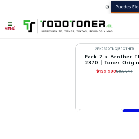
Puedes Ele
Inicio
Toner y tambor
Toner Original
PACK
MENÚ
2PK2370TNO
|
BROTHER
Pack 2 x Brother T
-10%
2370 | Toner Origin
$139.990
$155.544
Cantidad
Comprar ahora