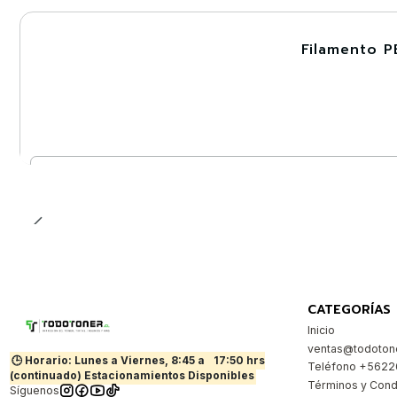
Filamento P
-30%
Cantidad
CATEGORÍAS
Inicio
ventas@todotone
🕒 Horario: Lunes a Viernes, 8:45 a
17:50 hrs
Teléfono +562
(continuado) Estacionamientos Disponibles
Términos y Cond
Síguenos