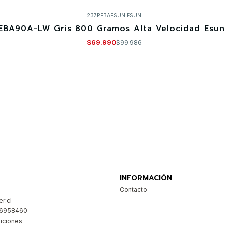
237PEBAESUN
|
ESUN
EBA90A-LW Gris 800 Gramos Alta Velocidad Esun 
$69.990
$99.986
Comprar ahora
INFORMACIÓN
Contacto
r.cl
26958460
iciones