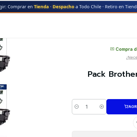
gir: Comprar en
Tienda
·
Despacho
a Todo Chile · Retiro en Tien
TN-1060
Pack Brother 2 x TN-1060 | Toner Original
Distribuidor oficial
Compra di
¿Neces
Pack Brother
AGR
Cantidad