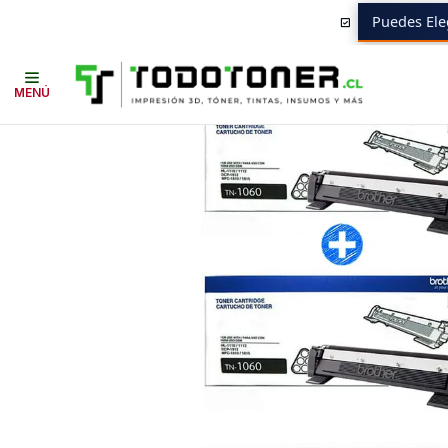
Puedes Ele
Inicio
Toner y tambor
Toner Original
BROTHER
Insumos BROTHER
MENÚ