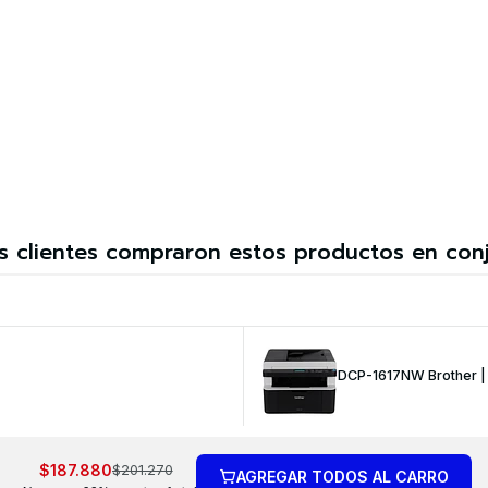
s clientes compraron estos productos en con
DCP-1617NW Brother | M
$187.880
$201.270
AGREGAR TODOS AL CARRO