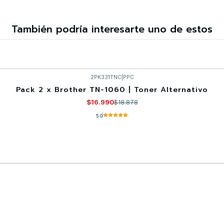
También podría interesarte uno de estos
2PK331TNC
|
PPC
Pack 2 x Brother TN-1060 | Toner Alternativo
$16.990
$18.878
5.0
Comprar ahora