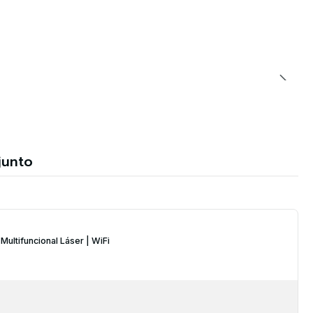
junto
ultifuncional Láser | WiFi