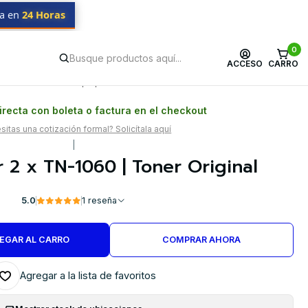
da en
24 Horas
0
ACCESO
CARRO
Postventa propia
Garantía en Chile
recta con boleta o factura en el checkout
itas una cotización formal? Solicítala aquí
|
 2 x TN-1060 | Toner Original
5.0
1 reseña
EGAR AL CARRO
COMPRAR AHORA
Agregar a la lista de favoritos