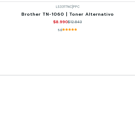
LS331TNC
|
PPC
Brother TN-1060 | Toner Alternativo
$8.990
$12.843
5.0
Comprar ahora