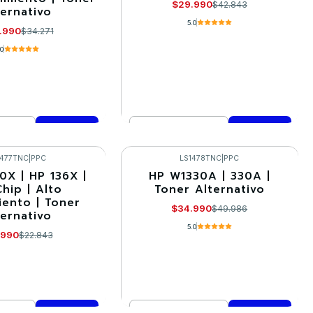
$29.990
$42.843
ternativo
5.0
.990
$34.271
.0
Cantidad
mprar ahora
Comprar ahora
1477TNC
|
PPC
LS1478TNC
|
PPC
0X | HP 136X |
HP W1330A | 330A |
-30%
Chip | Alto
Toner Alternativo
iento | Toner
$34.990
$49.986
ternativo
5.0
.990
$22.843