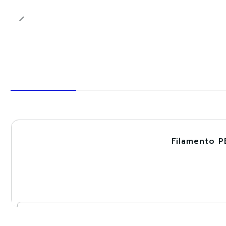
Filamento P
-30%
Cantidad