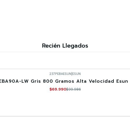
Recién Llegados
237PEBAESUN
|
ESUN
EBA90A-LW Gris 800 Gramos Alta Velocidad Esun 
$69.990
$99.986