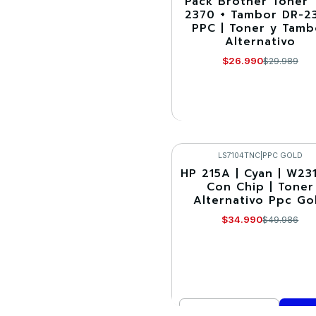
Pack Brother Toner 
-10%
2370 + Tambor DR-2
PPC | Toner y Tamb
Agotado
Alternativo
$26.990
$29.989
VER DETALLES
LS7104TNC
|
PPC GOLD
HP 215A | Cyan | W231
-30%
Con Chip | Toner
Alternativo Ppc Go
$34.990
$49.986