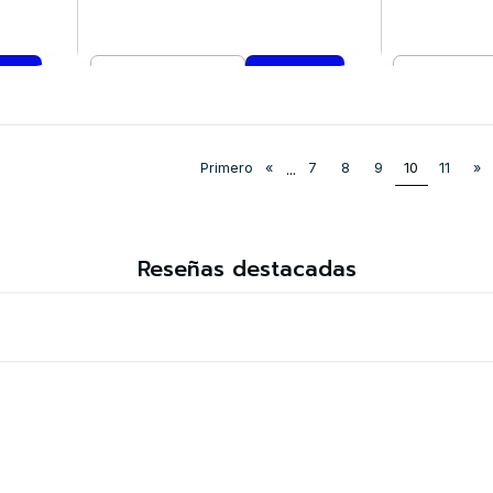
Cantidad
Cantidad
Comprar ahora
Co
Primero
«
...
7
8
9
10
11
»
Reseñas destacadas