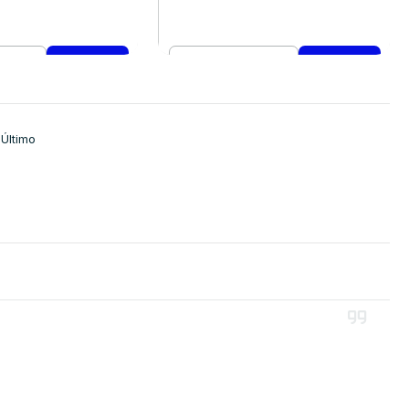
Cantidad
mprar ahora
Comprar ahora
Último