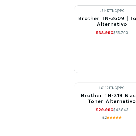
Cantidad
Comprar ahora
LS1417TNC
|
PPC
Brother TN-3609 | T
-30%
Alternativo
Agotado
$38.990
$55.700
VER DETALLES
LS1421TNC
|
PPC
Brother TN-219 Blac
-30%
Toner Alternativo
$29.990
$42.843
5.0