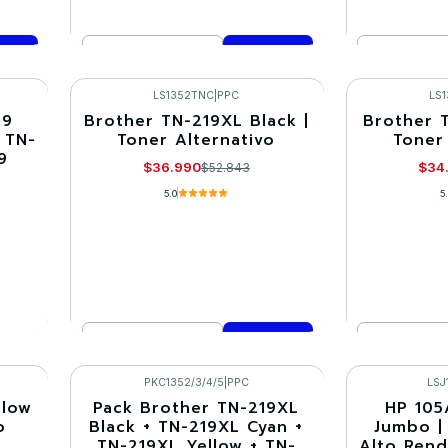
Cantidad
Cantidad
Comprar ahora
Co
LS1352TNC
|
PPC
LS
19
Brother TN-219XL Black |
Brother 
-30%
-30%
 TN-
Toner Alternativo
Toner
9
$36.990
$34
$52.843
5.0
5
Cantidad
Cantidad
Comprar ahora
Co
PKC1352/3/4/5
|
PPC
LSJ
llow
Pack Brother TN-219XL
HP 105
-10%
-30%
o
Black + TN-219XL Cyan +
Jumbo |
TN-219XL Yellow + TN-
Alto Rend
Agotado