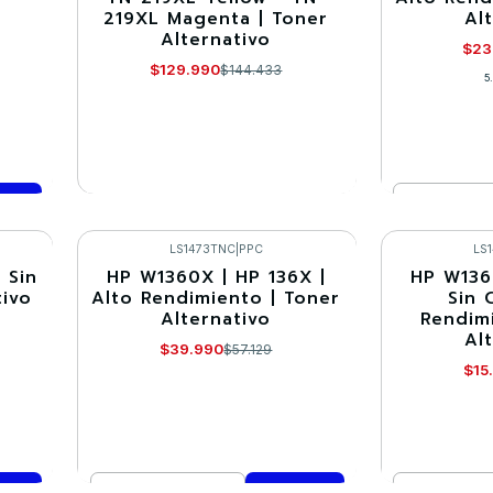
219XL Magenta | Toner
Al
Alternativo
$23
$129.990
$144.433
5
Cantidad
VER DETALLES
Co
LS1473TNC
|
PPC
LS
 Sin
HP W1360X | HP 136X |
HP W136
-30%
-30%
tivo
Alto Rendimiento | Toner
Sin 
Alternativo
Rendim
Al
$39.990
$57.129
$15