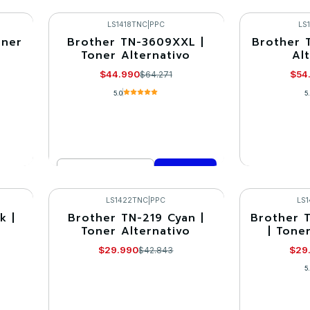
Cantidad
Cantidad
Comprar ahora
Co
LS1418TNC
|
PPC
LS
oner
Brother TN-3609XXL |
Brother 
-30%
-30%
Toner Alternativo
Al
Agotado
$44.990
$54
$64.271
5.0
5
Cantidad
VE
Comprar ahora
LS1422TNC
|
PPC
LS
k |
Brother TN-219 Cyan |
Brother 
-30%
-30%
Toner Alternativo
| Tone
$29.990
$29
$42.843
5