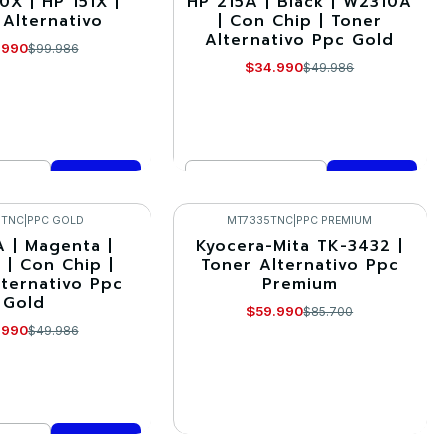
0X | HP 151X |
HP 215A | Black | W2310A
-30%
 Alternativo
| Con Chip | Toner
Alternativo Ppc Gold
.990
$99.986
$34.990
$49.986
Cantidad
mprar ahora
Comprar ahora
6TNC
|
PPC GOLD
MT7335TNC
|
PPC PREMIUM
A | Magenta |
Kyocera-Mita TK-3432 |
-30%
 | Con Chip |
Toner Alternativo Ppc
lternativo Ppc
Premium
Agotado
Gold
$59.990
$85.700
.990
$49.986