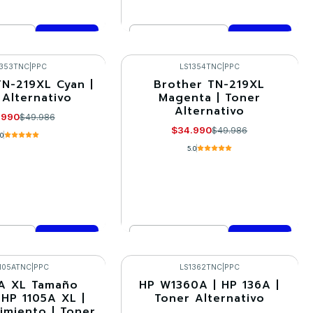
Cantidad
mprar ahora
Comprar ahora
1353TNC
|
PPC
LS1354TNC
|
PPC
TN-219XL Cyan |
Brother TN-219XL
-30%
 Alternativo
Magenta | Toner
Alternativo
.990
$49.986
$34.990
$49.986
.0
5.0
Cantidad
mprar ahora
Comprar ahora
105ATNC
|
PPC
LS1362TNC
|
PPC
A XL Tamaño
HP W1360A | HP 136A |
-30%
 HP 1105A XL |
Toner Alternativo
imiento | Toner