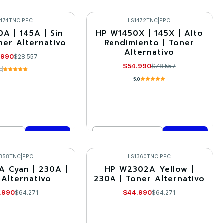
Cantidad
mprar ahora
Comprar ahora
1474TNC
|
PPC
LS1472TNC
|
PPC
A | 145A | Sin
HP W1450X | 145X | Alto
-30%
ner Alternativo
Rendimiento | Toner
Alternativo
.990
$28.557
$54.990
$78.557
.0
5.0
Cantidad
mprar ahora
Comprar ahora
1358TNC
|
PPC
LS1360TNC
|
PPC
 Cyan | 230A |
HP W2302A Yellow |
-30%
 Alternativo
230A | Toner Alternativo
.990
$44.990
$64.271
$64.271