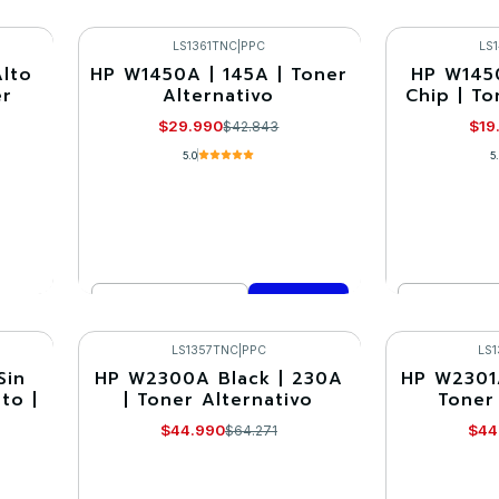
Cantidad
Cantidad
Comprar ahora
Co
LS1361TNC
|
PPC
LS
Alto
HP W1450A | 145A | Toner
HP W1450
-30%
-30%
er
Alternativo
Chip | To
$29.990
$19
$42.843
5.0
5
Cantidad
Cantidad
Comprar ahora
Co
LS1357TNC
|
PPC
LS
Sin
HP W2300A Black | 230A
HP W2301A
-30%
-30%
to |
| Toner Alternativo
Toner
$44.990
$44
$64.271