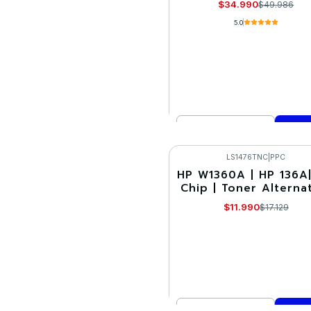
$34.990
$49.986
5.0
Cantidad
Comprar ahora
LS1476TNC
|
PPC
HP W1360A | HP 136A|
-30%
Chip | Toner Alterna
$11.990
$17.129