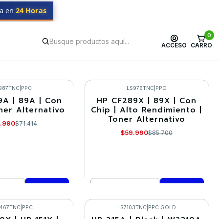
da en
24 Horas
0
ACCESO
CARRO
987TNC
|
PPC
LS976TNC
|
PPC
A | 89A | Con
HP CF289X | 89X | Con
-30%
ner Alternativo
Chip | Alto Rendimiento |
Toner Alternativo
.990
$71.414
$59.990
$85.700
Cantidad
mprar ahora
Comprar ahora
1467TNC
|
PPC
LS7103TNC
|
PPC GOLD