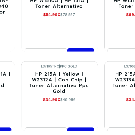
TN-
HP W1510A | HP 151A |
HP W151
-30%
-30%
340
Toner Alternativo
Toner
or
$54.990
$69
$78.557
Cantidad
Cantidad
Comprar ahora
Co
LS7105TNC
|
PPC GOLD
LS710
1A |
HP 215A | Yellow |
HP 215
-30%
-30%
W2312A | Con Chip |
W2313A
ld
Toner Alternativo Ppc
Toner A
Gold
$34.990
$34
$49.986