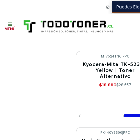
Puedes Ele
Inicio
Toner compatible
MENÚ
MT7524TNC
|
PPC
Kyocera-Mita TK-52
-30%
Yellow | Toner
Alternativo
$19.990
$28.557
Cantidad
Comprar ahora
PK440Y3600
|
PPC