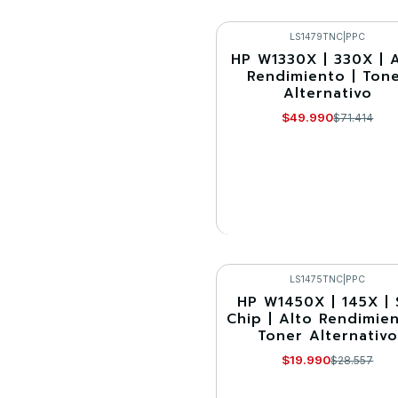
Cantidad
Comprar ahora
LS1479TNC
|
PPC
HP W1330X | 330X | 
-30%
Rendimiento | Ton
Alternativo
Agotado
$49.990
$71.414
VER DETALLES
LS1475TNC
|
PPC
HP W1450X | 145X | 
-30%
Chip | Alto Rendimien
Toner Alternativo
$19.990
$28.557