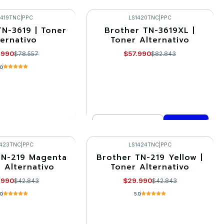
VER DETALLES
mprar ahora
1419TNC
|
PPC
LS1420TNC
|
PPC
TN-3619 | Toner
Brother TN-3619XL |
-30%
ternativo
Toner Alternativo
.990
$57.990
$78.557
$82.843
.0
Cantidad
R DETALLES
Comprar ahora
1423TNC
|
PPC
LS1424TNC
|
PPC
TN-219 Magenta
Brother TN-219 Yellow |
-30%
r Alternativo
Toner Alternativo
.990
$29.990
$42.843
$42.843
.0
5.0