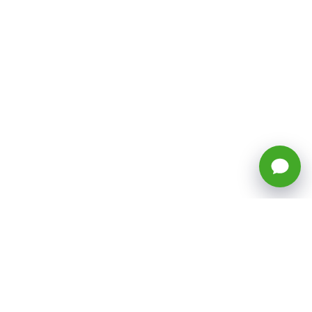
🕒 Horario: Lunes a Viernes, 8:45 a
17:50 hrs (continuado)
Estacionamientos Disponibles
Síguenos