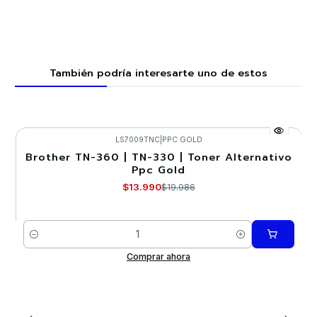
También podría interesarte uno de estos
LS7009TNC
|
PPC GOLD
Brother TN-360 | TN-330 | Toner Alternativo
-30%
Ppc Gold
$13.990
$19.986
Cantidad
Comprar ahora