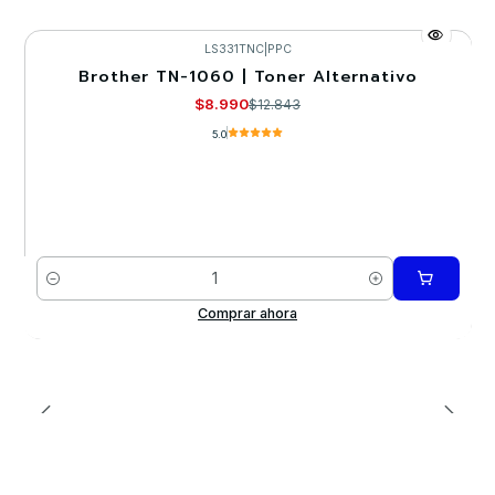
LS331TNC
|
PPC
Brother TN-1060 | Toner Alternativo
-30%
$8.990
$12.843
5.0
Cantidad
Comprar ahora