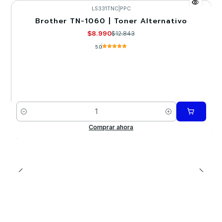
LS331TNC
|
PPC
Brother TN-1060 | Toner Alternativo
-30%
$8.990
$12.843
5.0
Cantidad
Comprar ahora