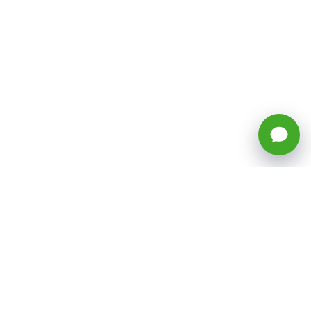
🕒 Horario: Lunes a Viernes, 8:45 a
17:50 hrs (continuado)
Estacionamientos Disponibles
Síguenos
CATEGORÍAS