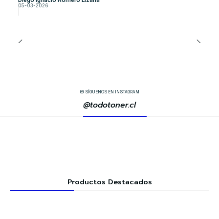
Diego Ignacio Romero Lizana
05-03-2026
SÍGUENOS EN INSTAGRAM
@todotoner.cl
Productos Destacados