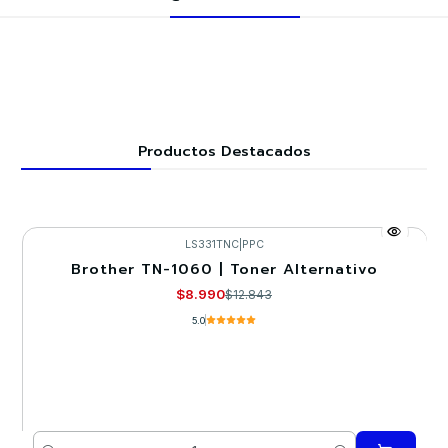
Productos Destacados
LS331TNC
|
PPC
Brother TN-1060 | Toner Alternativo
-30%
$8.990
$12.843
5.0