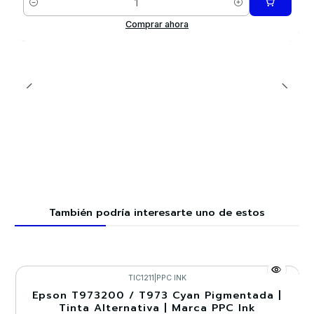
Cantidad
Comprar ahora
También podría interesarte uno de estos
TIC1211
|
PPC INK
Epson T973200 / T973 Cyan Pigmentada |
-15%
Tinta Alternativa | Marca PPC Ink