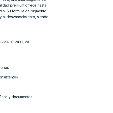
alidad premium ofrece hasta
edio. Su fórmula de pigmento
 y al desvanecimiento, siendo
F-C869RDTWFC, WF-
iones.
onsistentes.
áficos y documentos