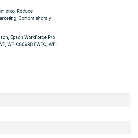
dimiento. Reduce
marketing. Compra ahora y
 Epson, Epson WorkForce Pro
RDTWF, WF-C869RDTWFC, WF-