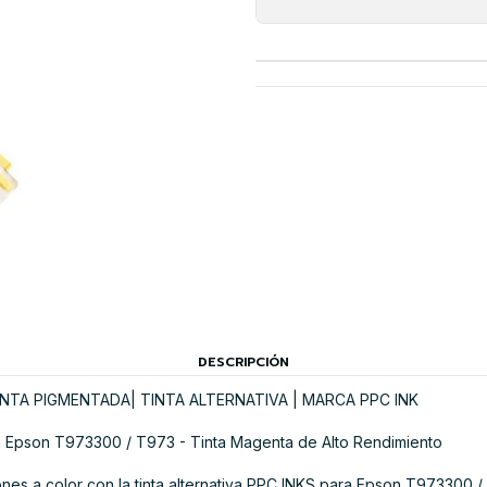
DESCRIPCIÓN
NTA PIGMENTADA| TINTA ALTERNATIVA | MARCA PPC INK
ra Epson T973300 / T973 - Tinta Magenta de Alto Rendimiento
iones a color con la tinta alternativa PPC INKS para Epson T973300 