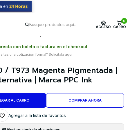
da en
24 Horas
0
ACCESO
CARRO
Postventa propia
Garantía en Chile
recta con boleta o factura en el checkout
itas una cotización formal? Solicítala aquí
|
 / T973 Magenta Pigmentada |
ternativa | Marca PPC Ink
EGAR AL CARRO
COMPRAR AHORA
Agregar a la lista de favoritos
Mostrar stock de ubicaciones