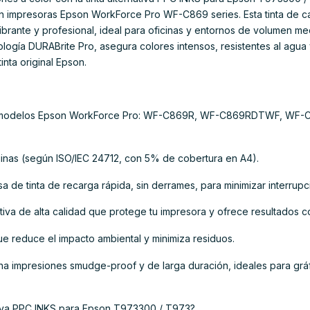
on impresoras Epson WorkForce Pro WF-C869 series. Esta tinta de c
brante y profesional, ideal para oficinas y entornos de volumen m
ología DURABrite Pro, asegura colores intensos, resistentes al agua
inta original Epson.
ara modelos Epson WorkForce Pro: WF-C869R, WF-C869RDTWF, W
inas (según ISO/IEC 24712, con 5% de cobertura en A4).
lsa de tinta de recarga rápida, sin derrames, para minimizar interrupc
tiva de alta calidad que protege tu impresora y ofrece resultados c
ue reduce el impacto ambiental y minimiza residuos.
ona impresiones smudge-proof y de larga duración, ideales para gr
nativa PPC INKS para Epson T973300 / T973?