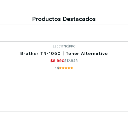
Productos Destacados
LS331TNC
|
PPC
Brother TN-1060 | Toner Alternativo
$8.990
$12.843
5.0
Comprar ahora