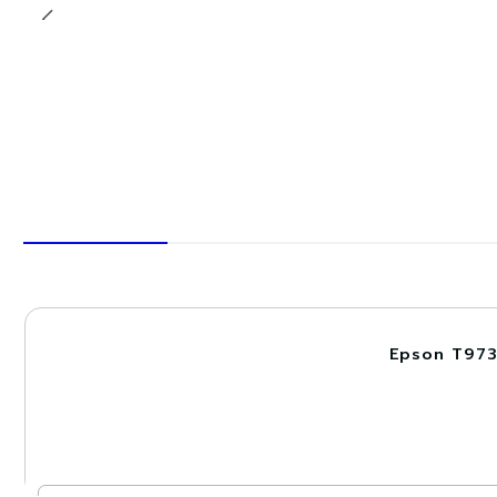
Epson T973
-15%