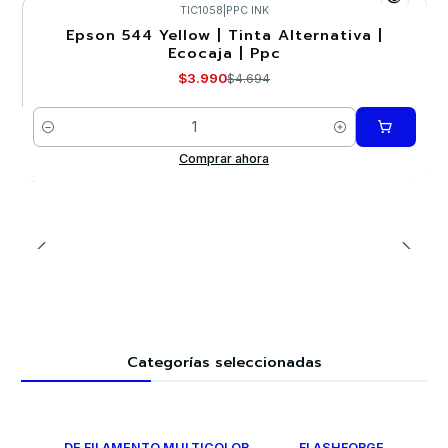
TIC1058
|
PPC INK
Epson 544 Yellow | Tinta Alternativa |
-15%
Ecocaja | Ppc
$3.990
$4.694
Cantidad
Comprar ahora
Categorías seleccionadas
DE FILAMENTO MULTICOLOR
FLASHFORGE