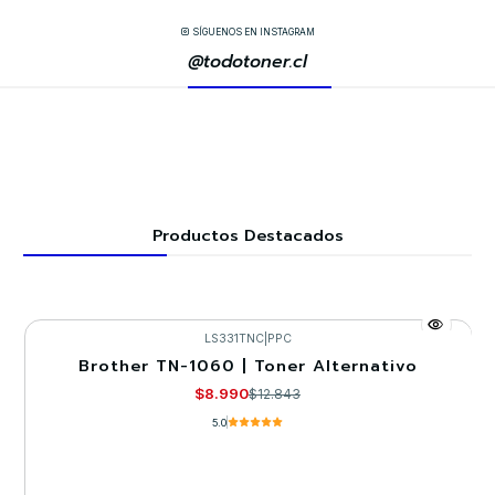
SÍGUENOS EN INSTAGRAM
@todotoner.cl
Productos Destacados
LS331TNC
|
PPC
Brother TN-1060 | Toner Alternativo
-30%
$8.990
$12.843
5.0