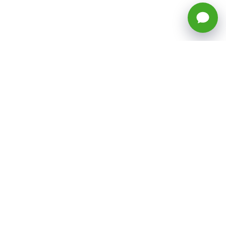
🕒 Horario: Lunes a Viernes, 8:45 a
17:50 hrs (continuado)
Estacionamientos Disponibles
Síguenos
CATEGORÍAS
Inicio
ventas@todotoner.cl
Teléfono +56226958460
Términos y Condiciones
¿Quiénes somos?
Condiciones de Despacho y Devolución
Preguntas Frecuentes
Políticas de Privacidad