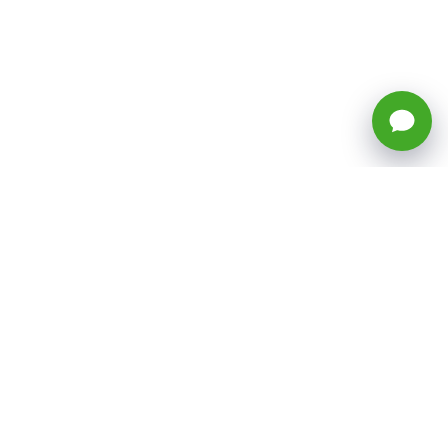
🕒 Horario: Lunes a Viernes, 8:45 a
17:50 hrs (continuado)
Estacionamientos Disponibles
Síguenos
CATEGORÍAS
Inicio
ventas@todotoner.cl
Teléfono +56226958460