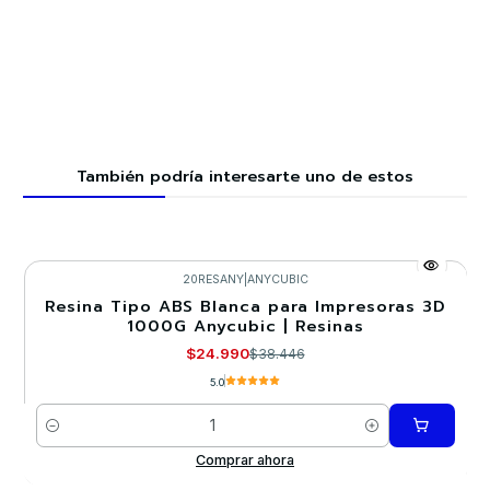
También podría interesarte uno de estos
20RESANY
|
ANYCUBIC
Resina Tipo ABS Blanca para Impresoras 3D
-35%
1000G Anycubic | Resinas
$24.990
$38.446
5.0
Cantidad
Comprar ahora