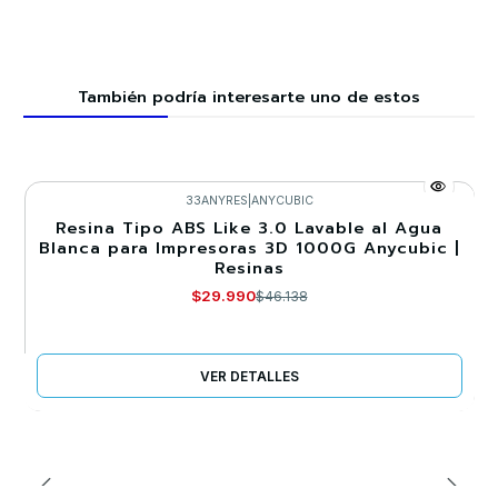
También podría interesarte uno de estos
33ANYRES
|
ANYCUBIC
Resina Tipo ABS Like 3.0 Lavable al Agua
-35%
Blanca para Impresoras 3D 1000G Anycubic |
Resinas
Agotado
$29.990
$46.138
VER DETALLES