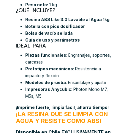
Peso neto:
1 kg
¿QUÉ INCLUYE?
Resina ABS Like 3.0 Lavable al Agua 1kg
Botella con pico dosificador
Bolsa de vacío sellada
Guía de uso y parámetros
IDEAL PARA
Piezas funcionales
: Engranajes, soportes,
carcasas
Prototipos mecánicos
: Resistencia a
impacto y flexión
Modelos de prueba
: Ensamblaje y ajuste
Impresoras Anycubic
: Photon Mono M7,
M5s, M5
¡Imprime fuerte, limpia fácil, ahorra tiempo!
¡LA RESINA QUE SE LIMPIA CON
AGUA Y RESISTE COMO ABS!
Disponible en Chile EXCLUSIVAMENTE en