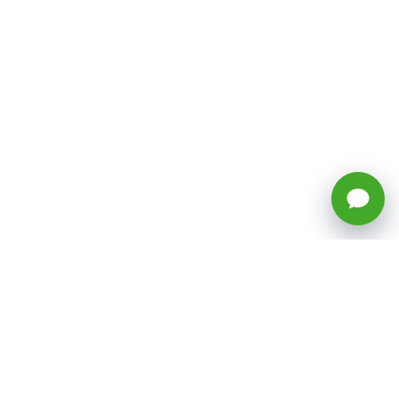
🕒 Horario: Lunes a Viernes, 8:45 a
17:50 hrs (continuado)
Estacionamientos Disponibles
Síguenos