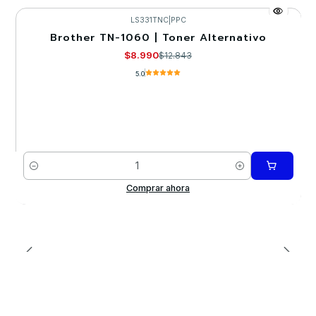
LS331TNC
|
PPC
Brother TN-1060 | Toner Alternativo
-30%
$8.990
$12.843
5.0
Cantidad
Comprar ahora