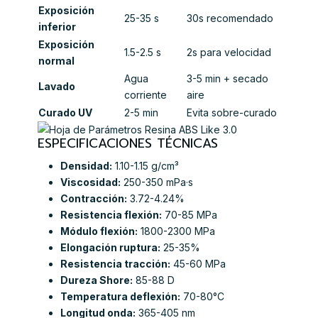
Exposición
25-35 s
30s recomendado
inferior
Exposición
1.5-2.5 s
2s para velocidad
normal
Agua
3-5 min + secado
Lavado
corriente
aire
Curado UV
2-5 min
Evita sobre-curado
ESPECIFICACIONES TÉCNICAS
Densidad:
1.10-1.15 g/cm³
Viscosidad:
250-350 mPa·s
Contracción:
3.72-4.24%
Resistencia flexión:
70-85 MPa
Módulo flexión:
1800-2300 MPa
Elongación ruptura:
25-35%
Resistencia tracción:
45-60 MPa
Dureza Shore:
85-88 D
Temperatura deflexión:
70-80°C
Longitud onda:
365-405 nm