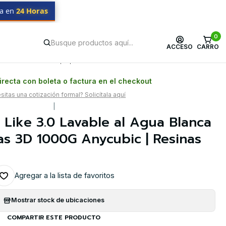
da en
24 Horas
0
ACCESO
CARRO
Postventa propia
Garantía en Chile
recta con boleta o factura en el checkout
itas una cotización formal? Solicítala aquí
|
 Like 3.0 Lavable al Agua Blanca
as 3D 1000G Anycubic | Resinas
Agregar a la lista de favoritos
Mostrar stock de ubicaciones
COMPARTIR ESTE PRODUCTO