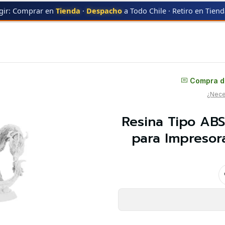
gir: Comprar en
Tienda
·
Despacho
a Todo Chile · Retiro en Tien
.0 Lavable al Agua Blanca para Impresoras 3D 1000G Anycubic | Resinas
Distribuidor oficial
Compra di
¿Neces
Resina Tipo ABS
para Impresor