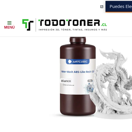
Puedes Ele
Inicio
Todo 3D
RESINAS
RESINA TIPO ABS
Resina Tipo ABS Like 3
MENÚ