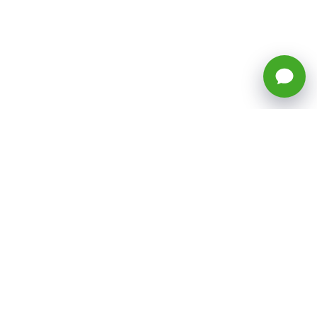
🕒 Horario: Lunes a Viernes, 8:45 a
17:50 hrs (continuado)
Estacionamientos Disponibles
Síguenos
CATEGORÍAS
Inicio
ventas@todotoner.cl
Teléfono +56226958460
Términos y Condiciones