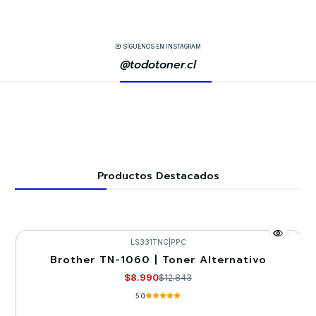
SÍGUENOS EN INSTAGRAM
@todotoner.cl
Productos Destacados
LS331TNC
|
PPC
Brother TN-1060 | Toner Alternativo
-30%
$8.990
$12.843
5.0