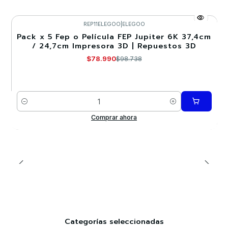
REP11ELEGOO
|
ELEGOO
Pack x 5 Fep o Película FEP Jupiter 6K 37,4cm
-20%
/ 24,7cm Impresora 3D | Repuestos 3D
$78.990
$98.738
Cantidad
Comprar ahora
Categorías seleccionadas