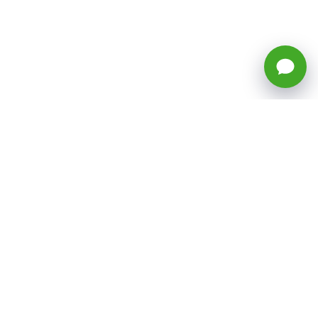
🕒 Horario: Lunes a Viernes, 8:45 a
17:50 hrs (continuado)
Estacionamientos Disponibles
Síguenos
CATEGORÍAS
Inicio
ventas@todotoner.cl
Teléfono +56226958460
Términos y Condiciones
¿Quiénes somos?