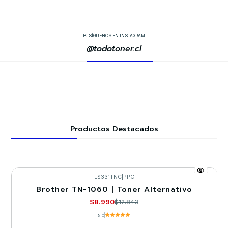
SÍGUENOS EN INSTAGRAM
@todotoner.cl
Productos Destacados
LS331TNC
|
PPC
Brother TN-1060 | Toner Alternativo
-30%
$8.990
$12.843
5.0