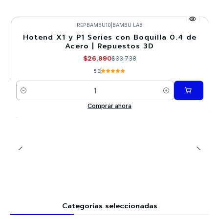
REPBAMBU10
|
BAMBU LAB
Hotend X1 y P1 Series con Boquilla 0.4 de
-20%
Acero | Repuestos 3D
$26.990
$33.738
5.0
Cantidad
Comprar ahora
Categorías seleccionadas