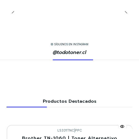
SÍGUENOS EN INSTAGRAM
@todotoner.cl
Productos Destacados
LS331TNC
|
PPC
Brother TN-1060 | Toner Alternativo
-30%