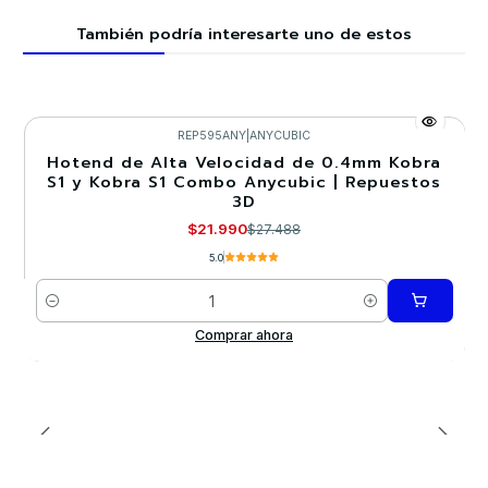
También podría interesarte uno de estos
REP595ANY
|
ANYCUBIC
Hotend de Alta Velocidad de 0.4mm Kobra
-20%
S1 y Kobra S1 Combo Anycubic | Repuestos
3D
$21.990
$27.488
5.0
Cantidad
Comprar ahora