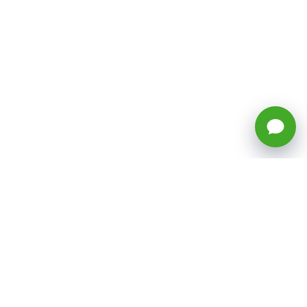
🕒 Horario: Lunes a Viernes, 8:45 a
17:50 hrs (continuado)
Estacionamientos Disponibles
Síguenos
CATEGORÍAS