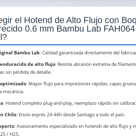
gir el Hotend de Alto Flujo con Boq
recido 0.6 mm Bambu Lab FAH064
l?
iginal Bambu Lab
: Calidad garantizada directamente del fabric
 endurecido de alto flujo
: Resiste abrasión extrema de filamen
s sin pérdida de detalle.
 optimizado
: Mayor flujo para impresiones rápidas, capas grues
ia mecánica.
la
: Hotend completo plug-and-play, reemplazo rápido sin calibra
n Chile
: Envío exprés 24-48h desde Santiago a todo el país.
xperto
: Asesoramiento especializado en hotends de alto flujo y 
2S / H2S.