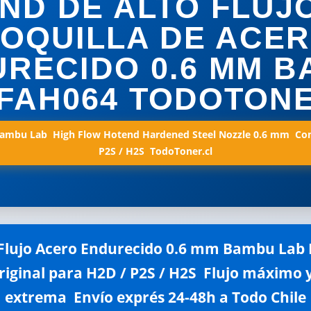
ND DE ALTO FLUJ
OQUILLA DE ACE
RECIDO 0.6 MM 
FAH064 TODOTON
ambu Lab  High Flow Hotend Hardened Steel Nozzle 0.6 mm  Co
P2S / H2S  TodoToner.cl
Flujo Acero Endurecido 0.6 mm Bambu Lab F
iginal para H2D / P2S / H2S  Flujo máximo y
extrema  Envío exprés 24-48h a Todo Chile