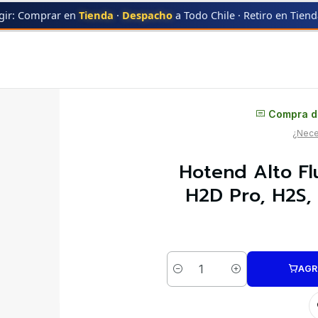
gir: Comprar en
Tienda
·
Despacho
a Todo Chile · Retiro en Tien
 Acero Endurecido 0,6mm H2D Pro, H2S, H2D, P2S FAH064 BAMBU LAB | Re
Distribuidor oficial
Compra di
¿Neces
Hotend Alto F
H2D Pro, H2S,
AGR
Cantidad