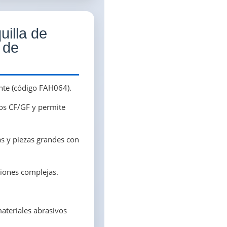
uilla de
 de
ante (código FAH064).
tos CF/GF y permite
as y piezas grandes con
ciones complejas.
materiales abrasivos