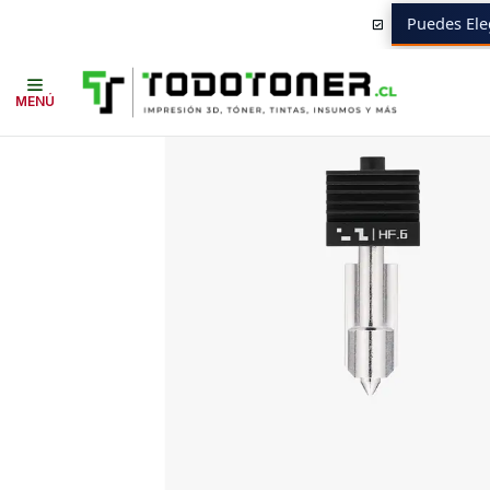
Puedes Ele
Inicio
Todo 3D
REPUESTOS 3D
BAMBULAB
Hotend Alto Flujo de
MENÚ