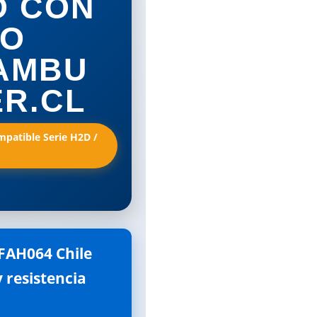
O CON
RO
BAMBU
ER.CL
mpatible Serie H2D /
AH064 Chile 
 resistencia