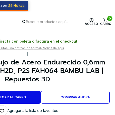
da en
24 Horas
puestos 3D
0
ACCESO
CARRO
Postventa propia
Garantía en Chile
recta con boleta o factura en el checkout
itas una cotización formal? Solicítala aquí
|
lujo de Acero Endurecido 0,6mm
 H2D, P2S FAH064 BAMBU LAB |
Repuestos 3D
EGAR AL CARRO
COMPRAR AHORA
Agregar a la lista de favoritos