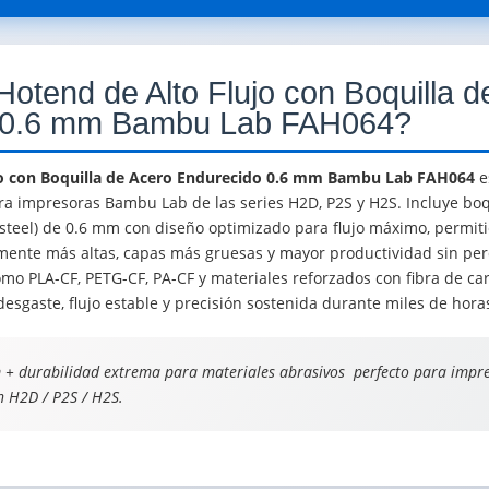
Hotend de Alto Flujo con Boquilla d
 0.6 mm Bambu Lab FAH064?
jo con Boquilla de Acero Endurecido 0.6 mm Bambu Lab FAH064
e
ra impresoras Bambu Lab de las series H2D, P2S y H2S. Incluye boq
teel) de 0.6 mm con diseño optimizado para flujo máximo, permit
amente más altas, capas más gruesas y mayor productividad sin perd
mo PLA-CF, PETG-CF, PA-CF y materiales reforzados con fibra de car
desgaste, flujo estable y precisión sostenida durante miles de hor
 + durabilidad extrema para materiales abrasivos  perfecto para impre
n H2D / P2S / H2S.