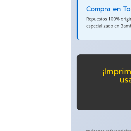
Compra en Tod
Repuestos 100% origina
especializado en Bam
¡Impri
us