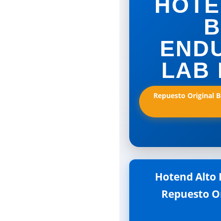
HOTE
B
ENDU
LAB 
Repuesto Original B
Hotend Alto 
Repuesto Or