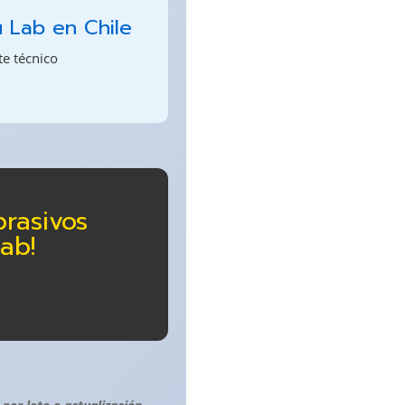
u Lab en Chile
te técnico
rasivos
ab!