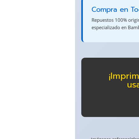
Compra en Tod
Repuestos 100% origina
especializado en Bam
¡Impri
us