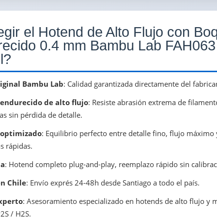
gir el Hotend de Alto Flujo con Boq
recido 0.4 mm Bambu Lab FAH063
l?
iginal Bambu Lab
: Calidad garantizada directamente del fabric
 endurecido de alto flujo
: Resiste abrasión extrema de filamen
s sin pérdida de detalle.
 optimizado
: Equilibrio perfecto entre detalle fino, flujo máxim
s rápidas.
la
: Hotend completo plug-and-play, reemplazo rápido sin calibra
n Chile
: Envío exprés 24-48h desde Santiago a todo el país.
xperto
: Asesoramiento especializado en hotends de alto flujo y 
2S / H2S.