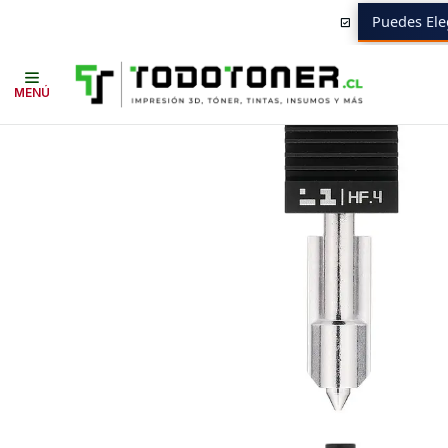
Puedes Ele
Inicio
Todo 3D
REPUESTOS 3D
BAMBULAB
Hotend Alto Flujo de
MENÚ