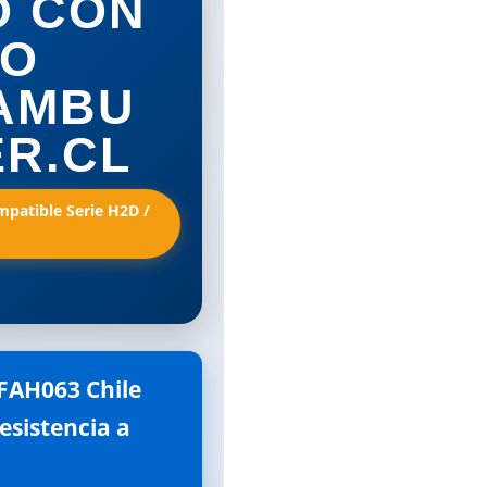
O CON
RO
BAMBU
ER.CL
mpatible Serie H2D /
AH063 Chile 
esistencia a