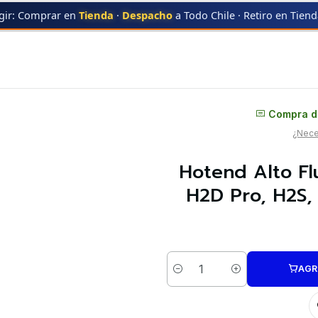
gir: Comprar en
Tienda
·
Despacho
a Todo Chile · Retiro en Tien
 Acero Endurecido 0,4mm H2D Pro, H2S, H2D, P2S FAH063 BAMBU LAB | Re
Distribuidor oficial
Compra di
¿Neces
Hotend Alto F
H2D Pro, H2S,
AGR
Cantidad