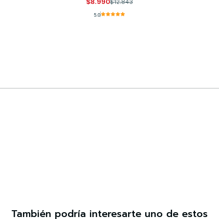
$8.990
$12.843
5.0
Comprar ahora
También podría interesarte uno de estos