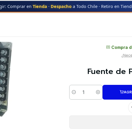
gir: Comprar en
Tienda
·
Despacho
a Todo Chile · Retiro en Tien
ni | Repuestos 3D
Distribuidor oficial
Compra di
¿Neces
Fuente de P
AGR
Cantidad