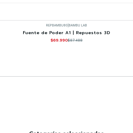
REPBAMBU80
|
BAMBU LAB
Fuente de Poder A1 | Repuestos 3D
$69.990
$87.488
Comprar ahora