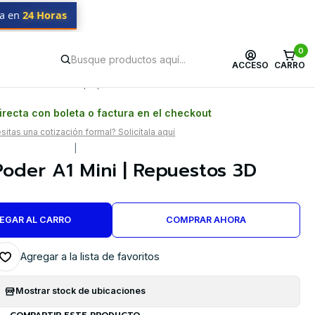
da en
24 Horas
0
ACCESO
CARRO
Postventa propia
Garantía en Chile
recta con boleta o factura en el checkout
itas una cotización formal? Solicítala aquí
|
oder A1 Mini | Repuestos 3D
EGAR AL CARRO
COMPRAR AHORA
Agregar a la lista de favoritos
Mostrar stock de ubicaciones
COMPARTIR ESTE PRODUCTO